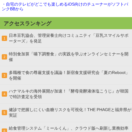
・自宅のテレビがどこでも楽しめるiOS向けのチューナーがソフトバ
ンクBBから
アクセスランキング
日本豆乳協会、管理栄養士向けコミュニティ「豆乳スマイルサポ
1
ーターズ」を発足
特別食加算「嚥下調整食」の実践を学ぶオンラインセミナーを開
2
催
多職種で食の尊厳支援を議論！新宿食支援研究会「夏のReboot」
3
を開催
ハナマルキの海外展開が加速！『酵母発酵液体塩こうじ』が韓国
4
で特許査定を受領
健診で把握しにくい血糖リスクを可視化！THE PHAGEと福井県が
5
実証
給食管理システム「ミールくん」、クラウド版へ刷新し業務効率
6