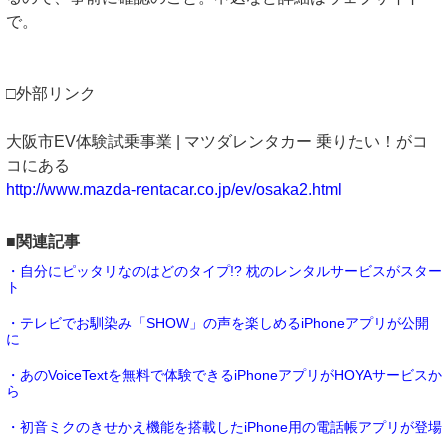
で。
□外部リンク
大阪市EV体験試乗事業 | マツダレンタカー 乗りたい！がコ
コにある
http://www.mazda-rentacar.co.jp/ev/osaka2.html
■関連記事
・自分にピッタリなのはどのタイプ!? 枕のレンタルサービスがスター
ト
・テレビでお馴染み「SHOW」の声を楽しめるiPhoneアプリが公開
に
・あのVoiceTextを無料で体験できるiPhoneアプリがHOYAサービスか
ら
・初音ミクのきせかえ機能を搭載したiPhone用の電話帳アプリが登場