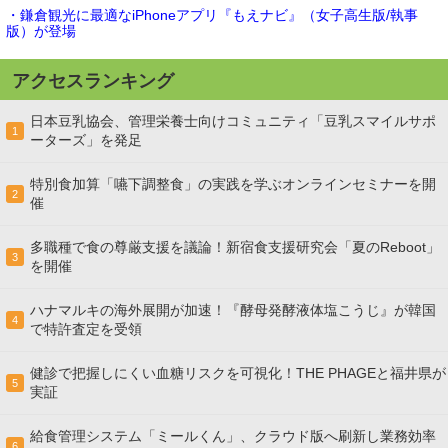
・鎌倉観光に最適なiPhoneアプリ『もえナビ』（女子高生版/執事
版）が登場
アクセスランキング
日本豆乳協会、管理栄養士向けコミュニティ「豆乳スマイルサポ
1
ーターズ」を発足
特別食加算「嚥下調整食」の実践を学ぶオンラインセミナーを開
2
催
多職種で食の尊厳支援を議論！新宿食支援研究会「夏のReboot」
3
を開催
ハナマルキの海外展開が加速！『酵母発酵液体塩こうじ』が韓国
4
で特許査定を受領
健診で把握しにくい血糖リスクを可視化！THE PHAGEと福井県が
5
実証
給食管理システム「ミールくん」、クラウド版へ刷新し業務効率
6