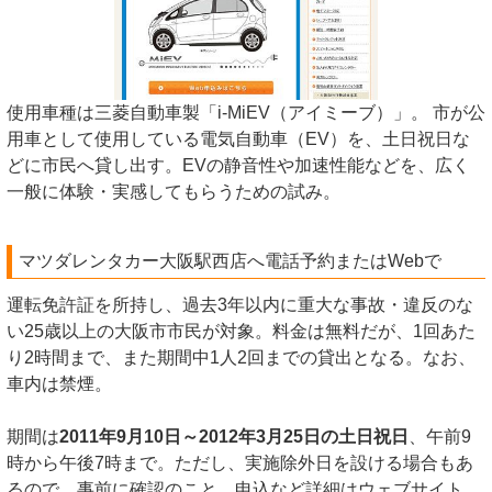
使用車種は三菱自動車製「i-MiEV（アイミーブ）」。 市が公
用車として使用している電気自動車（EV）を、土日祝日な
どに市民へ貸し出す。EVの静音性や加速性能などを、広く
一般に体験・実感してもらうための試み。
マツダレンタカー大阪駅西店へ電話予約またはWebで
運転免許証を所持し、過去3年以内に重大な事故・違反のな
い25歳以上の大阪市市民が対象。料金は無料だが、1回あた
り2時間まで、また期間中1人2回までの貸出となる。なお、
車内は禁煙。
期間は
2011年9月10日～2012年3月25日の土日祝日
、午前9
時から午後7時まで。ただし、実施除外日を設ける場合もあ
るので、事前に確認のこと。申込など詳細はウェブサイト