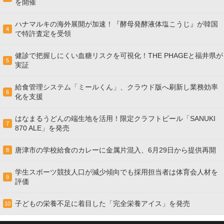
を開催
ハナマルキの海外展開が加速！『酵母発酵液体塩こうじ』が韓国
4
で特許査定を受領
健診で把握しにくい血糖リスクを可視化！THE PHAGEと福井県が
5
実証
給食管理システム「ミールくん」、クラウド版へ刷新し業務効率
6
化を支援
はなまるうどんの端生地を活用！限定クラフトビール「SANUKI
7
870 ALE」を発売
唐津市の学校給食のカレーに金属片混入、6月29日から提供再開
8
学生スポーツ競技人口が減少傾向でも採用担当者は体育会人材を
9
評価
子どもの栄養不足に着目した「完全栄養アイス」を発売
10