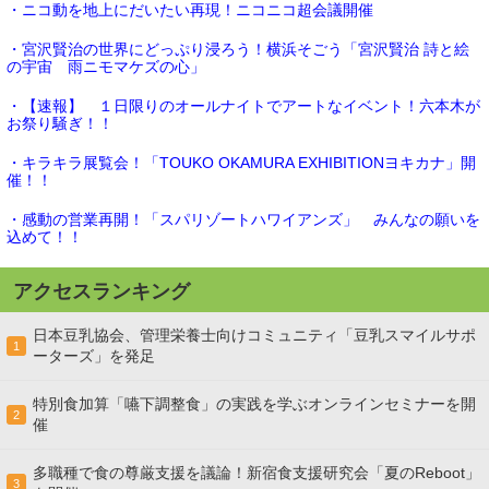
・ニコ動を地上にだいたい再現！ニコニコ超会議開催
・宮沢賢治の世界にどっぷり浸ろう！横浜そごう「宮沢賢治 詩と絵
の宇宙 雨ニモマケズの心」
・【速報】 １日限りのオールナイトでアートなイベント！六本木が
お祭り騒ぎ！！
・キラキラ展覧会！「TOUKO OKAMURA EXHIBITIONヨキカナ」開
催！！
・感動の営業再開！「スパリゾートハワイアンズ」 みんなの願いを
込めて！！
アクセスランキング
日本豆乳協会、管理栄養士向けコミュニティ「豆乳スマイルサポ
1
ーターズ」を発足
特別食加算「嚥下調整食」の実践を学ぶオンラインセミナーを開
2
催
多職種で食の尊厳支援を議論！新宿食支援研究会「夏のReboot」
3