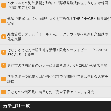
ハナマルキの海外展開が加速！『酵母発酵液体塩こうじ』が韓国
4
で特許査定を受領
健診で把握しにくい血糖リスクを可視化！THE PHAGEと福井県が
5
実証
給食管理システム「ミールくん」、クラウド版へ刷新し業務効率
6
化を支援
はなまるうどんの端生地を活用！限定クラフトビール「SANUKI
7
870 ALE」を発売
唐津市の学校給食のカレーに金属片混入、6月29日から提供再開
8
学生スポーツ競技人口が減少傾向でも採用担当者は体育会人材を
9
評価
子どもの栄養不足に着目した「完全栄養アイス」を発売
10
カテゴリ一覧