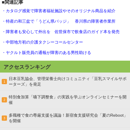
■関連記事
・カタログ感覚で障害者福祉施設やそのオリジナル商品を紹介
・特産の和三盆で「うどん県バッジ」 香川県の障害者作業所
・障害者も安心して外出を 佐世保市で飲食店のガイド本を発売
・中部地方初の介護タクシーコールセンター
・ヤクルト販売員の通報が障害のある男性助ける
アクセスランキング
日本豆乳協会、管理栄養士向けコミュニティ「豆乳スマイルサポ
1
ーターズ」を発足
特別食加算「嚥下調整食」の実践を学ぶオンラインセミナーを開
2
催
多職種で食の尊厳支援を議論！新宿食支援研究会「夏のReboot」
3
を開催