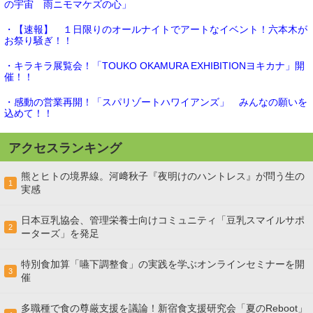
の宇宙 雨ニモマケズの心」
・【速報】 １日限りのオールナイトでアートなイベント！六本木が
お祭り騒ぎ！！
・キラキラ展覧会！「TOUKO OKAMURA EXHIBITIONヨキカナ」開
催！！
・感動の営業再開！「スパリゾートハワイアンズ」 みんなの願いを
込めて！！
アクセスランキング
熊とヒトの境界線。河﨑秋子『夜明けのハントレス』が問う生の
1
実感
日本豆乳協会、管理栄養士向けコミュニティ「豆乳スマイルサポ
2
ーターズ」を発足
特別食加算「嚥下調整食」の実践を学ぶオンラインセミナーを開
3
催
多職種で食の尊厳支援を議論！新宿食支援研究会「夏のReboot」