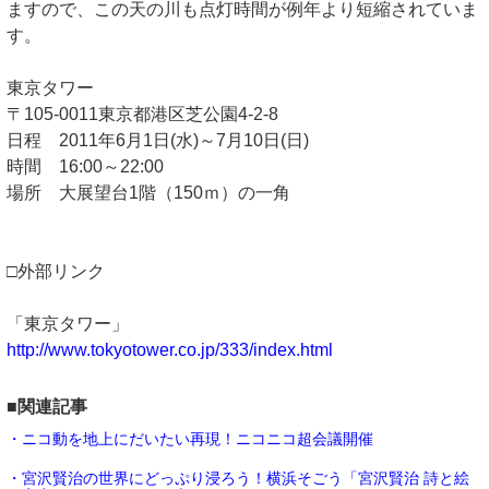
ますので、この天の川も点灯時間が例年より短縮されていま
す。
東京タワー
〒105‐0011東京都港区芝公園4‐2‐8
日程 2011年6月1日(水)～7月10日(日)
時間 16:00～22:00
場所 大展望台1階（150ｍ）の一角
□外部リンク
「東京タワー」
http://www.tokyotower.co.jp/333/index.html
■関連記事
・ニコ動を地上にだいたい再現！ニコニコ超会議開催
・宮沢賢治の世界にどっぷり浸ろう！横浜そごう「宮沢賢治 詩と絵