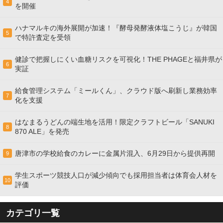
4
を開催
ハナマルキの海外展開が加速！『酵母発酵液体塩こうじ』が韓国
5
で特許査定を受領
健診で把握しにくい血糖リスクを可視化！THE PHAGEと福井県が
6
実証
給食管理システム「ミールくん」、クラウド版へ刷新し業務効率
7
化を支援
はなまるうどんの端生地を活用！限定クラフトビール「SANUKI
8
870 ALE」を発売
唐津市の学校給食のカレーに金属片混入、6月29日から提供再開
9
学生スポーツ競技人口が減少傾向でも採用担当者は体育会人材を
10
評価
カテゴリ一覧