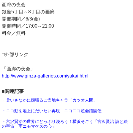
画廊の夜会
銀座5丁目～8丁目の画廊
開催期間／6/3(金)
開催時間／17:00～21:00
料金／無料
□外部リンク
「画廊の夜会」
http://www.ginza-galleries.com/yakai.html
■関連記事
・暑いさなかに頑張るご当地キャラ「カツオ人間」
・ニコ動を地上にだいたい再現！ニコニコ超会議開催
・宮沢賢治の世界にどっぷり浸ろう！横浜そごう「宮沢賢治 詩と絵
の宇宙 雨ニモマケズの心」