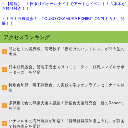
・【速報】 １日限りのオールナイトでアートなイベント！六本木が
お祭り騒ぎ！！
・キラキラ展覧会！「TOUKO OKAMURA EXHIBITIONヨキカナ」開
催！！
アクセスランキング
熊とヒトの境界線。河﨑秋子『夜明けのハントレス』が問う生の
1
実感
日本豆乳協会、管理栄養士向けコミュニティ「豆乳スマイルサポ
2
ーターズ」を発足
特別食加算「嚥下調整食」の実践を学ぶオンラインセミナーを開
3
催
多職種で食の尊厳支援を議論！新宿食支援研究会「夏のReboot」
4
を開催
ハナマルキの海外展開が加速！『酵母発酵液体塩こうじ』が韓国
5
で特許査定を受領