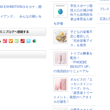
学生スポーツ競
 EXHIBITIONヨキカナ」開
プレス
技人口が減少傾
向でも採用担当
ワイアンズ」 みんなの願いを
広告に
者は体育会人材
を評価
子どもの栄養不
足に着目した
「完全栄養アイ
ス」を発売
トリプル酵素を
配合！
「PHOEBE
BEAUTY UP」
の泡洗顔がリニューアル
オルビスの『エ
ッセンスインシ
リーズ』から、
「超音波トリー
トメント」発想のヘアオイ
ルが誕生！
少量高エネルギ