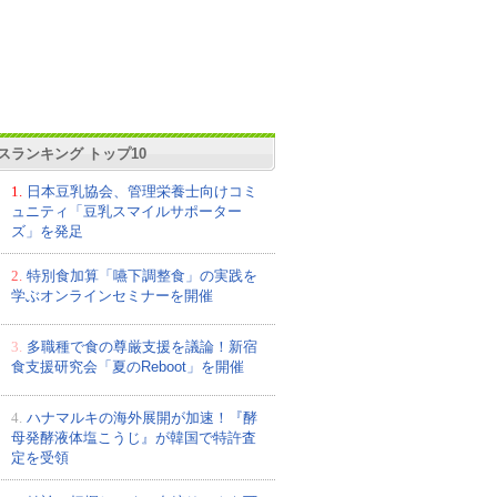
スランキング トップ10
1.
日本豆乳協会、管理栄養士向けコミ
ュニティ「豆乳スマイルサポーター
ズ」を発足
2.
特別食加算「嚥下調整食」の実践を
学ぶオンラインセミナーを開催
3.
多職種で食の尊厳支援を議論！新宿
食支援研究会「夏のReboot」を開催
4.
ハナマルキの海外展開が加速！『酵
母発酵液体塩こうじ』が韓国で特許査
定を受領