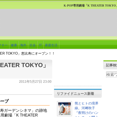
K-POP専用劇場「K THEATER TO
マネー
健康
海外
社会
IT
家庭生活
ATER TOKYO」恵比寿にオープン！！
EATER TOKYO」
記事検
2011年5月27日 23:00
リファイドニュース新着
ループ
熊とヒトの境界
線。河﨑秋子
寿ガーデンシネマ」の跡地
『夜明けのハン
劇場「K THEATER