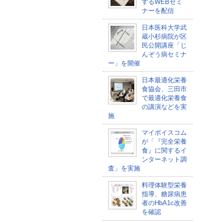
するWEBセミ
ナーを配信
日本医科大学武
蔵小杉病院が区
民公開講座「じ
んぞう病セミナ
ー」を開催
日本最適化栄養
食協会、三田市
で最適化栄養食
の講演などを実
施
マイボイスコム
が「『完全栄養
食』に関するイ
ンターネット調
査」を実施
料理体験型栄養
指導、糖尿病患
者のHbA1c改善
を確認