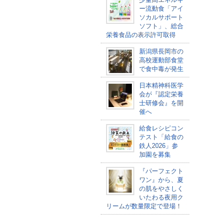
ー流動食「アイ
ソカルサポート
ソフト」、総合
栄養食品の表示許可取得
新潟県長岡市の
高校運動部食堂
で食中毒が発生
日本精神科医学
会が『認定栄養
士研修会』を開
催へ
給食レシピコン
テスト「給食の
鉄人2026」参
加園を募集
『パーフェクト
ワン』から、夏
の肌をやさしく
いたわる夜用ク
リームが数量限定で登場！