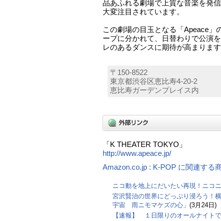
品あふれる劇場で上質な音楽を発信
大変注目されています。
この劇場の目玉となる「Apeace」
ープに分かれて、日替わりで公演を
レのあるダンスに期待が高まります
〒150-8522
東京都渋谷区恵比寿4-20-2
恵比寿ガーデンプレイス内
「K THEATER TOKYO」
http://www.apeace.jp/
Amazon.co.jp : K-POP に関連する
ニコ動を地上にだいたい再現！ニコ
宮沢賢治の世界にどっぷり浸ろう！横
宇宙 雨ニモマケズの心」
(3月24日)
【速報】 １日限りのオールナイト