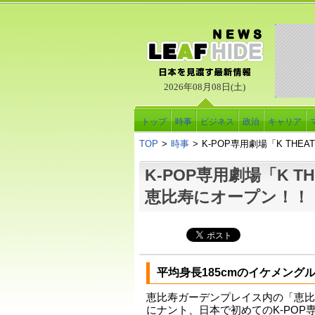
2026年08月08日(土)
トップ
時事
ビジネス
政治
キャリア
TOP
>
時事
>
K-POP専用劇場「K THE
K-POP専用劇場「K TH
恵比寿にオープン！！
平均身長185cmのイケメング
恵比寿ガーデンプレイス内の「恵比
にナント、日本で初めてのK-POP専用