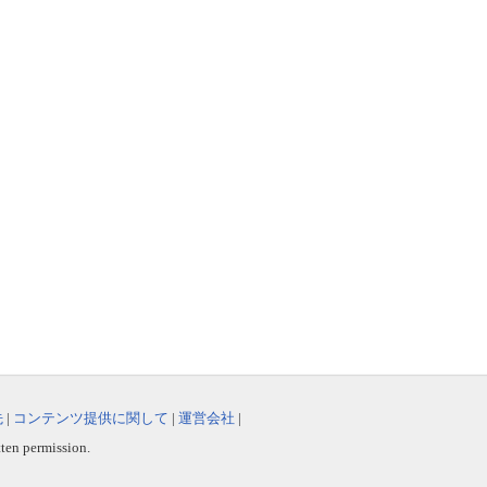
先
|
コンテンツ提供に関して
|
運営会社
|
tten permission.