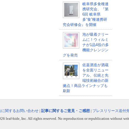
岐阜県多食種連
携研究会、『第
6回 岐阜県
多“食”種連携研
究会研修会』を開催
泡が吸着クリー
ムに！ウィルミ
ナが1品4役の多
機能クレンジン
グを発売
佐嘉酒造が酒蔵
を全面リニュー
アル、伝統と先
端技術融合の新
拠点！商品ラインナップも
刷新
告に関するお問い合わせ
|
記事に関するご意見・ご感想
|
プレスリリース送付
6 leaf-hide, Inc. All rights reserved. No reproduction or republication without wri