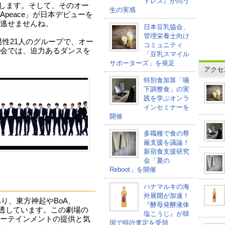
トレス』が問う
プンします。そして、そのオー
生の実感
peace」が日本デビューを
逃せませんね。
日本豆乳協会、
管理栄養士向け
の男性21人のグループで、オー
コミュニティ
会では、迫力あるダンスを
「豆乳スマイル
サポーターズ」を発足
アクセ
特別食加算「嚥
下調整食」の実
践を学ぶオンラ
インセミナーを
開催
多職種で食の尊
厳支援を議論！
新宿食支援研究
会「夏の
Reboot」を開催
ハナマルキの海
外展開が加速！
あり、東方神起やBoA、
『酵母発酵液体
浸透しています。この劇場の
塩こうじ』が韓
ーテインメントの提供と気
国で特許査定を受領