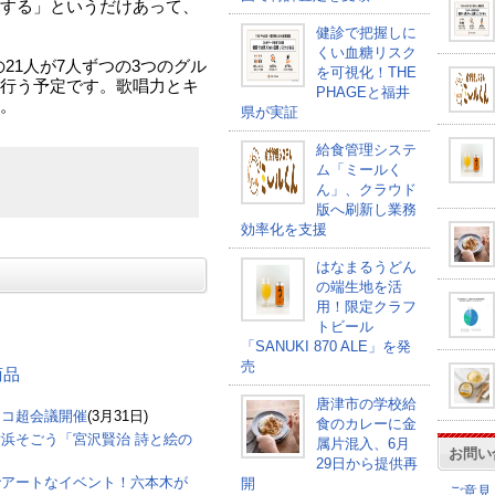
する」というだけあって、
健診で把握しに
くい血糖リスク
の21人が7人ずつの3つのグル
を可視化！THE
行う予定です。歌唱力とキ
PHAGEと福井
。
県が実証
給食管理システ
ム「ミールく
ん」、クラウド
版へ刷新し業務
効率化を支援
はなまるうどん
の端生地を活
用！限定クラフ
トビール
「SANUKI 870 ALE」を発
売
商品
唐津市の学校給
ニコ超会議開催
(3月31日)
食のカレーに金
浜そごう「宮沢賢治 詩と絵の
属片混入、6月
お問い
29日から提供再
でアートなイベント！六本木が
開
ご意見