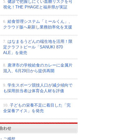
5.
健診で把握しにくい血糖リスクを可
視化！THE PHAGEと福井県が実証
6.
給食管理システム「ミールくん」、
クラウド版へ刷新し業務効率化を支援
7.
はなまるうどんの端生地を活用！限
定クラフトビール「SANUKI 870
ALE」を発売
8.
唐津市の学校給食のカレーに金属片
混入、6月29日から提供再開
9.
学生スポーツ競技人口が減少傾向で
も採用担当者は体育会人材を評価
10.
子どもの栄養不足に着目した「完
全栄養アイス」を発売
合わせ
・ご感想