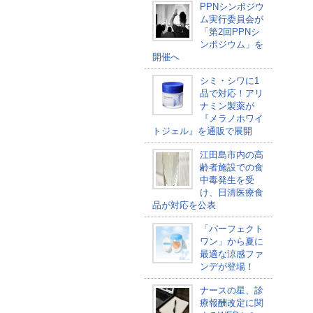
PPNシンポジウ
ム実行委員会が
「第2回PPNシ
ンポジウム」を
開催へ
シミ・シワに1
品で対応！アリ
ナミン製薬が
『メラノホワイ
トジェル』を通販で展開
江田島市内の高
齢者施設での食
中毒発生を受
け、日清医療食
品が対応を公表
「パーフェクト
ワン」から夏に
最適な涼感ファ
ンデが登場！
ナースの星、診
療報酬改定に関