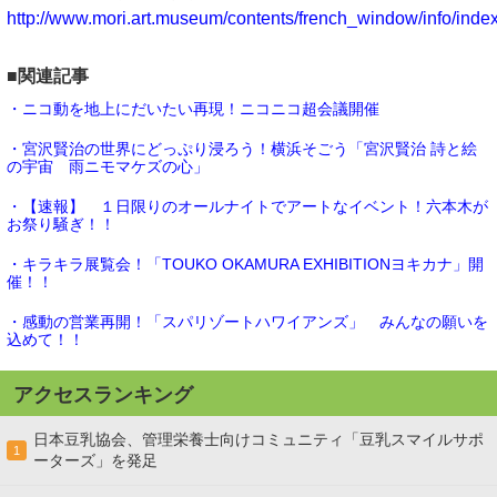
http://www.mori.art.museum/contents/french_window/info/index
■関連記事
・ニコ動を地上にだいたい再現！ニコニコ超会議開催
・宮沢賢治の世界にどっぷり浸ろう！横浜そごう「宮沢賢治 詩と絵
の宇宙 雨ニモマケズの心」
・【速報】 １日限りのオールナイトでアートなイベント！六本木が
お祭り騒ぎ！！
・キラキラ展覧会！「TOUKO OKAMURA EXHIBITIONヨキカナ」開
催！！
・感動の営業再開！「スパリゾートハワイアンズ」 みんなの願いを
込めて！！
アクセスランキング
日本豆乳協会、管理栄養士向けコミュニティ「豆乳スマイルサポ
1
ーターズ」を発足