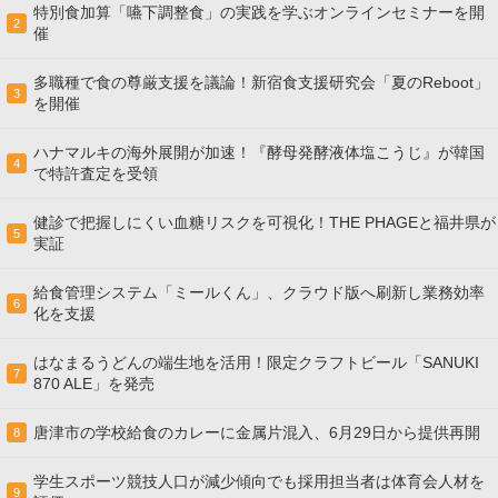
特別食加算「嚥下調整食」の実践を学ぶオンラインセミナーを開
2
催
多職種で食の尊厳支援を議論！新宿食支援研究会「夏のReboot」
3
を開催
ハナマルキの海外展開が加速！『酵母発酵液体塩こうじ』が韓国
4
で特許査定を受領
健診で把握しにくい血糖リスクを可視化！THE PHAGEと福井県が
5
実証
給食管理システム「ミールくん」、クラウド版へ刷新し業務効率
6
化を支援
はなまるうどんの端生地を活用！限定クラフトビール「SANUKI
7
870 ALE」を発売
唐津市の学校給食のカレーに金属片混入、6月29日から提供再開
8
学生スポーツ競技人口が減少傾向でも採用担当者は体育会人材を
9