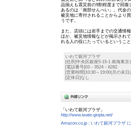
品揃えも震災前の9割程度まで回復
あるのは「南部せんべい」。代金の
被災地に寄付されることからより買
うです。
また、店頭には岩手までの交通情報
ほか、被災地情報などが掲示されて
れる人の役にたっているということ
いわて銀河プラザ
[住所]中央区銀座5-15-1 南海東京
[電話番号]03－3524－8282
[営業時間]10:30～19:00(月の末日は
[定休日]なし
「いわて銀河プラザ」
http://www.iwate-ginpla.net/
Amazon.co.jp : いわて銀河プラ