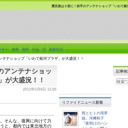
震災後は２倍に！岩手のアンテナショップ「いわて銀
マネー
健康
海外
社会
IT
家庭生活
ンテナショップ「いわて銀河プラザ」が大盛況！！
のアンテナショッ
記事検
」が大盛況！！
2011年5月8日 12:00
リファイドニュース新着
熊とヒトの境界
線。河﨑秋子
。そんな、復興に向けて力
『夜明けのハン
うと、都内では東北地方の