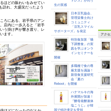
トレス』が問う
るほどの賑わいをみせてい
生の実感
も訪れ、大盛況だったよう
日本豆乳協会、
管理栄養士向け
ころにある、岩手県のアン
コミュニティ
。店内に一歩入ると「岩手
「豆乳スマイル
いう掛け声が響き渡り、レ
サポーターズ」を発足
います。
アクセ
特別食加算「嚥
下調整食」の実
践を学ぶオンラ
インセミナーを
開催
多職種で食の尊
厳支援を議論！
新宿食支援研究
会「夏の
Reboot」を開催
ハナマルキの海
外展開が加速！
『酵母発酵液体
塩こうじ』が韓
国で特許査定を受領
2倍ほどになったのだとか。