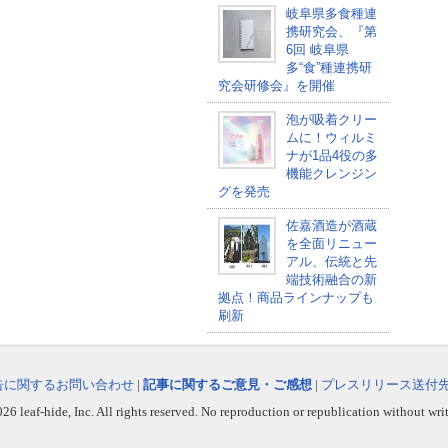
岐阜県多食種連
携研究会、『第
6回 岐阜県
多“食”種連携研
究会研修会』を開催
泡が吸着クリー
ムに！ウィルミ
ナが1品4役の多
機能クレンジン
グを発売
佐嘉酒造が酒蔵
を全面リニュー
アル、伝統と先
端技術融合の新
拠点！商品ラインナップも
刷新
告に関するお問い合わせ
|
記事に関するご意見・ご感想
|
プレスリリース送付
6 leaf-hide, Inc. All rights reserved. No reproduction or republication without wri