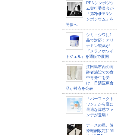
PPNシンポジウ
ム実行委員会が
「第2回PPNシ
ンポジウム」を
開催へ
シミ・シワに1
品で対応！アリ
ナミン製薬が
『メラノホワイ
トジェル』を通販で展開
江田島市内の高
齢者施設での食
中毒発生を受
け、日清医療食
品が対応を公表
「パーフェクト
ワン」から夏に
最適な涼感ファ
ンデが登場！
ナースの星、診
療報酬改定に関