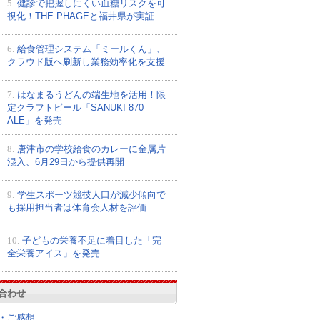
5.
健診で把握しにくい血糖リスクを可
視化！THE PHAGEと福井県が実証
6.
給食管理システム「ミールくん」、
クラウド版へ刷新し業務効率化を支援
7.
はなまるうどんの端生地を活用！限
定クラフトビール「SANUKI 870
ALE」を発売
8.
唐津市の学校給食のカレーに金属片
混入、6月29日から提供再開
9.
学生スポーツ競技人口が減少傾向で
も採用担当者は体育会人材を評価
10.
子どもの栄養不足に着目した「完
全栄養アイス」を発売
合わせ
・ご感想