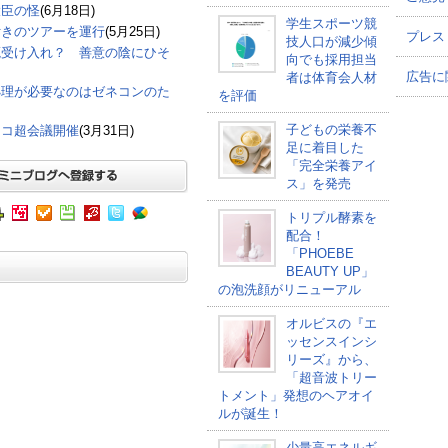
大臣の怪
(6月18日)
学生スポーツ競
付きのツアーを運行
(5月25日)
プレス
技人口が減少傾
廃受け入れ？ 善意の陰にひそ
向でも採用担当
広告に
者は体育会人材
処理が必要なのはゼネコンのた
を評価
子どもの栄養不
ニコ超会議開催
(3月31日)
足に着目した
「完全栄養アイ
ス」を発売
トリプル酵素を
配合！
「PHOEBE
BEAUTY UP」
の泡洗顔がリニューアル
オルビスの『エ
ッセンスインシ
リーズ』から、
「超音波トリー
トメント」発想のヘアオイ
ルが誕生！
少量高エネルギ