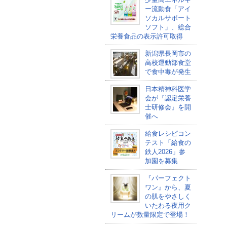
ー流動食「アイ
ソカルサポート
ソフト」、総合
栄養食品の表示許可取得
新潟県長岡市の
高校運動部食堂
で食中毒が発生
日本精神科医学
会が『認定栄養
士研修会』を開
催へ
給食レシピコン
テスト「給食の
鉄人2026」参
加園を募集
『パーフェクト
ワン』から、夏
の肌をやさしく
いたわる夜用ク
リームが数量限定で登場！