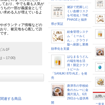
しており、中でも最も人気が
健診で把握しに
うちの一部が義援金として
くい血糖リスク
い求める人が増えているよ
を可視化！THE
PHAGEと福井
県が実証
やボランティア情報などの
おり、被災地を心配して訪
給食管理システ
です。
ム「ミールく
ん」、クラウド
版へ刷新し業務
効率化を支援
ビル1F
はなまるうどん
～17:00)
の端生地を活
用！限定クラフ
トビール
「SANUKI 870 ALE」を発
売
唐津市の学校給
食のカレーに金
属片混入、6月
お問い
29日から提供再
ザ に関連する商品
開
ご意見