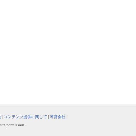
先
|
コンテンツ提供に関して
|
運営会社
|
tten permission.