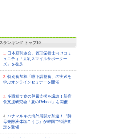
スランキング トップ10
1.
日本豆乳協会、管理栄養士向けコミ
ュニティ「豆乳スマイルサポーター
ズ」を発足
2.
特別食加算「嚥下調整食」の実践を
学ぶオンラインセミナーを開催
3.
多職種で食の尊厳支援を議論！新宿
食支援研究会「夏のReboot」を開催
4.
ハナマルキの海外展開が加速！『酵
母発酵液体塩こうじ』が韓国で特許査
定を受領