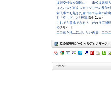
復興交付金を韓国に！ 末松復興副
はとバスが東京スカイツリーの見学
殺人事件も起きた鹿沼市で福島の産
む「やくざ」と｢狂気｣
(5月15日)
これでも賛成できる？ がれき広域
め
(4月22日)
ニコ動を地上にだいたい再現！ニコ