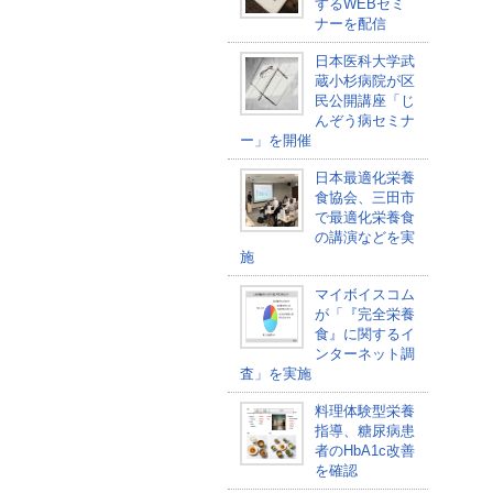
するWEBセミ
ナーを配信
日本医科大学武
蔵小杉病院が区
民公開講座「じ
んぞう病セミナ
ー」を開催
日本最適化栄養
食協会、三田市
で最適化栄養食
の講演などを実
施
マイボイスコム
が「『完全栄養
食』に関するイ
ンターネット調
査」を実施
料理体験型栄養
指導、糖尿病患
者のHbA1c改善
を確認