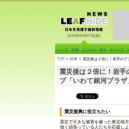
2026年08月07日(金)
トップ
時事
ビジネス
政治
キャリア
TOP
>
時事
>
震災後は２倍に！岩手のア
震災後は２倍に！岩手
プ「いわて銀河プラザ
震災復興に役立ちたい
震災で大きな被害を被った東北地方
強く頑張っている人たちを応援しよ