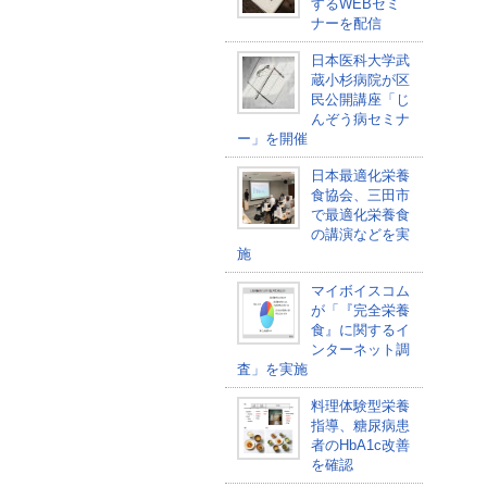
するWEBセミ
ナーを配信
日本医科大学武
蔵小杉病院が区
民公開講座「じ
んぞう病セミナ
ー」を開催
日本最適化栄養
食協会、三田市
で最適化栄養食
の講演などを実
施
マイボイスコム
が「『完全栄養
食』に関するイ
ンターネット調
査」を実施
料理体験型栄養
指導、糖尿病患
者のHbA1c改善
を確認