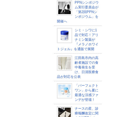
PPNシンポジウ
ム実行委員会が
「第2回PPNシ
ンポジウム」を
開催へ
シミ・シワに1
品で対応！アリ
ナミン製薬が
『メラノホワイ
トジェル』を通販で展開
江田島市内の高
齢者施設での食
中毒発生を受
け、日清医療食
品が対応を公表
「パーフェクト
ワン」から夏に
最適な涼感ファ
ンデが登場！
ナースの星、診
療報酬改定に関