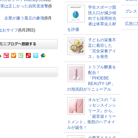
も実は正しかった自民党攻撃
(6
学生スポーツ競
プレス
技人口が減少傾
判 企業が嫌う孤立の象徴
(6月
向でも採用担当
広告に
者は体育会人材
を評価
点はおサイフ
(6月28日)
子どもの栄養不
足に着目した
「完全栄養アイ
ス」を発売
トリプル酵素を
配合！
「PHOEBE
BEAUTY UP」
の泡洗顔がリニューアル
オルビスの『エ
ッセンスインシ
リーズ』から、
「超音波トリー
トメント」発想のヘアオイ
ルが誕生！
少量高エネルギ