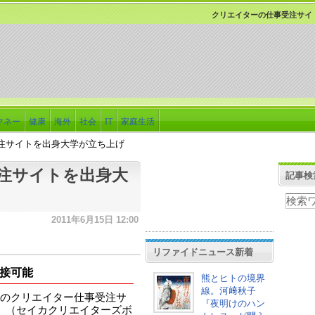
クリエイターの仕事受注サイ
マネー
健康
海外
社会
IT
家庭生活
注サイトを出身大学が立ち上げ
注サイトを出身大
記事検
2011年6月15日 12:00
リファイドニュース新着
接可能
熊とヒトの境界
線。河﨑秋子
のクリエイター仕事受注サ
『夜明けのハン
ARD」（セイカクリエイターズボ