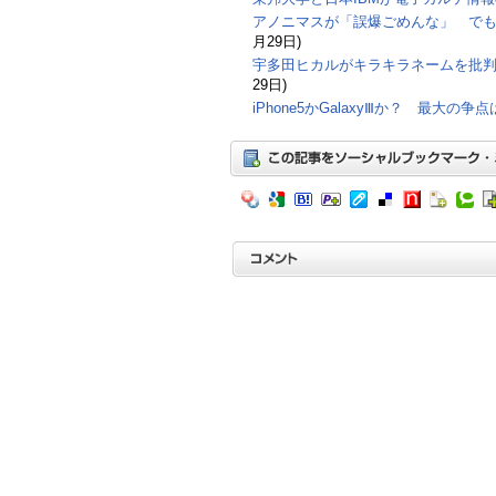
アノニマスが「誤爆ごめんな」 で
月29日)
宇多田ヒカルがキラキラネームを批
29日)
iPhone5かGalaxyⅢか？ 最大の争