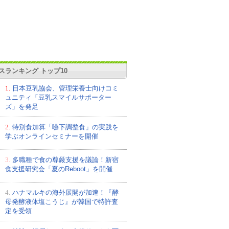
スランキング トップ10
1.
日本豆乳協会、管理栄養士向けコミ
ュニティ「豆乳スマイルサポーター
ズ」を発足
2.
特別食加算「嚥下調整食」の実践を
学ぶオンラインセミナーを開催
3.
多職種で食の尊厳支援を議論！新宿
食支援研究会「夏のReboot」を開催
4.
ハナマルキの海外展開が加速！『酵
母発酵液体塩こうじ』が韓国で特許査
定を受領