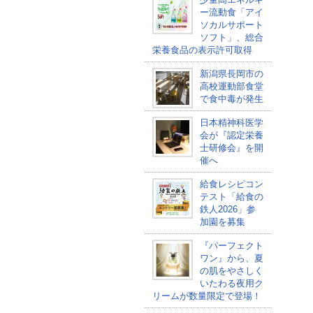
ー流動食「アイ
ソカルサポート
ソフト」、総合
栄養食品の表示許可取得
新潟県長岡市の
高校運動部食堂
で食中毒が発生
日本精神科医学
会が『認定栄養
士研修会』を開
催へ
給食レシピコン
テスト「給食の
鉄人2026」参
加園を募集
『パーフェクト
ワン』から、夏
の肌をやさしく
いたわる夜用ク
リームが数量限定で登場！