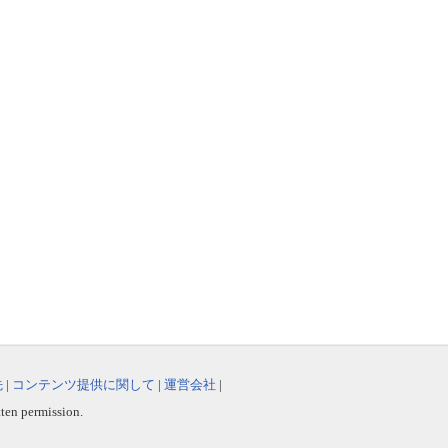
先
|
コンテンツ提供に関して
|
運営会社
|
tten permission.