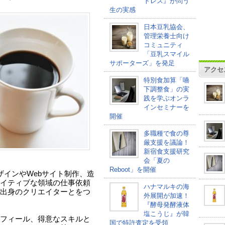
トレス』が問う
生の実感
日本豆乳協会、
管理栄養士向け
コミュニティ
「豆乳スマイル
サポーターズ」を発足
アクセ
特別食加算「嚥
下調整食」の実
践を学ぶオンラ
インセミナーを
開催
多職種で食の尊
厳支援を議論！
新宿食支援研究
会「夏の
Reboot」を開催
は、デザインやWebサイト制作、造
イティブな領域の仕事依頼
ハナマルキの海
出身のクリエイターとをつ
外展開が加速！
『酵母発酵液体
塩こうじ』が韓
フィール、得意なスキルと
国で特許査定を受領