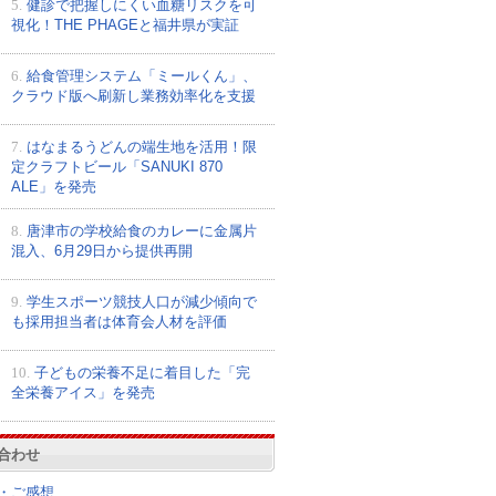
5.
健診で把握しにくい血糖リスクを可
視化！THE PHAGEと福井県が実証
6.
給食管理システム「ミールくん」、
クラウド版へ刷新し業務効率化を支援
7.
はなまるうどんの端生地を活用！限
定クラフトビール「SANUKI 870
ALE」を発売
8.
唐津市の学校給食のカレーに金属片
混入、6月29日から提供再開
9.
学生スポーツ競技人口が減少傾向で
も採用担当者は体育会人材を評価
10.
子どもの栄養不足に着目した「完
全栄養アイス」を発売
合わせ
・ご感想