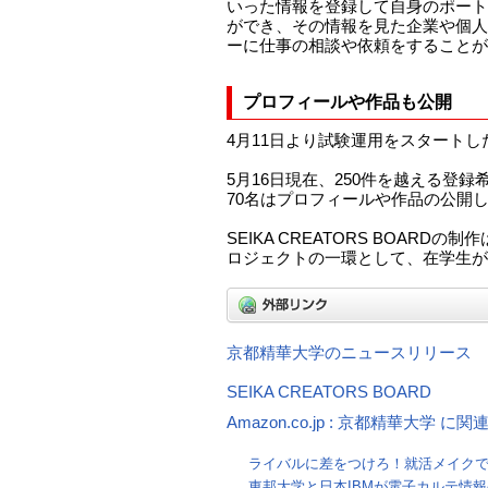
いった情報を登録して自身のポート
ができ、その情報を見た企業や個人
ーに仕事の相談や依頼をすることが
プロフィールや作品も公開
4月11日より試験運用をスタートし
5月16日現在、250件を越える登
70名はプロフィールや作品の公開
SEIKA CREATORS BOARD
ロジェクトの一環として、在学生が
京都精華大学のニュースリリース
SEIKA CREATORS BOARD
Amazon.co.jp : 京都精華大学 に
ライバルに差をつけろ！就活メイク
東邦大学と日本IBMが電子カルテ情