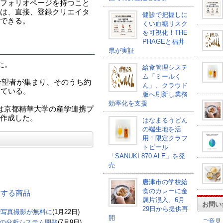
フォリオページを持つこと
は、直接、登録クリエイタ
健診で把握しに
できる。
くい血糖リスク
を可視化！THE
PHAGEと福井
県が実証
た。
給食管理システ
ム「ミールく
録希望者が集まり、そのうち約
ん」、クラウド
している。
版へ刷新し業務
効率化を支援
の制作は京都精華大学の産学連携プ
作成した。
はなまるうどん
の端生地を活
用！限定クラフ
トビール
「SANUKI 870 ALE」を発
売
唐津市の学校給
食のカレーに金
関連する商品
属片混入、6月
お問い
29日から提供再
で写真撮影が無料に
(1月22日)
開
ご意見
報の分析システム開発
(7月9日)