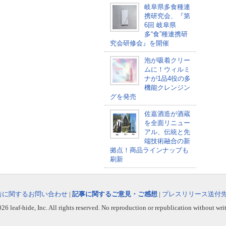
岐阜県多食種連
携研究会、『第
6回 岐阜県
多“食”種連携研
究会研修会』を開催
泡が吸着クリー
ムに！ウィルミ
ナが1品4役の多
機能クレンジン
グを発売
佐嘉酒造が酒蔵
を全面リニュー
アル、伝統と先
端技術融合の新
拠点！商品ラインナップも
刷新
告に関するお問い合わせ
|
記事に関するご意見・ご感想
|
プレスリリース送付
6 leaf-hide, Inc. All rights reserved. No reproduction or republication without wri