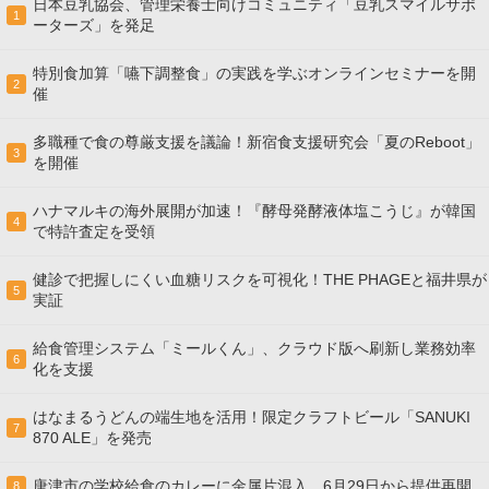
日本豆乳協会、管理栄養士向けコミュニティ「豆乳スマイルサポ
1
ーターズ」を発足
特別食加算「嚥下調整食」の実践を学ぶオンラインセミナーを開
2
催
多職種で食の尊厳支援を議論！新宿食支援研究会「夏のReboot」
3
を開催
ハナマルキの海外展開が加速！『酵母発酵液体塩こうじ』が韓国
4
で特許査定を受領
健診で把握しにくい血糖リスクを可視化！THE PHAGEと福井県が
5
実証
給食管理システム「ミールくん」、クラウド版へ刷新し業務効率
6
化を支援
はなまるうどんの端生地を活用！限定クラフトビール「SANUKI
7
870 ALE」を発売
唐津市の学校給食のカレーに金属片混入、6月29日から提供再開
8