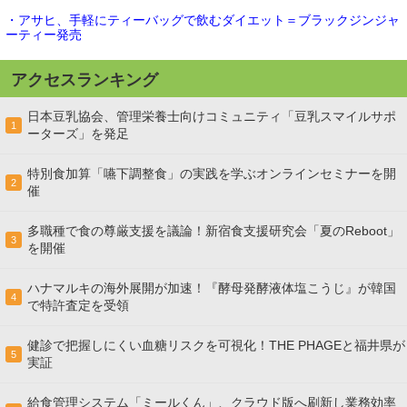
・アサヒ、手軽にティーバッグで飲むダイエット＝ブラックジンジャ
ーティー発売
アクセスランキング
日本豆乳協会、管理栄養士向けコミュニティ「豆乳スマイルサポ
1
ーターズ」を発足
特別食加算「嚥下調整食」の実践を学ぶオンラインセミナーを開
2
催
多職種で食の尊厳支援を議論！新宿食支援研究会「夏のReboot」
3
を開催
ハナマルキの海外展開が加速！『酵母発酵液体塩こうじ』が韓国
4
で特許査定を受領
健診で把握しにくい血糖リスクを可視化！THE PHAGEと福井県が
5
実証
給食管理システム「ミールくん」、クラウド版へ刷新し業務効率