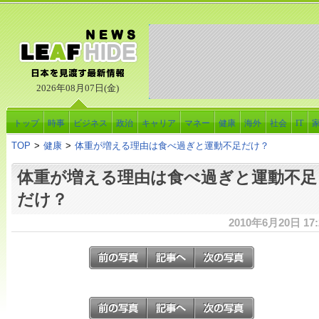
2026年08月07日(金)
トップ
時事
ビジネス
政治
キャリア
マネー
健康
海外
社会
IT
TOP
>
健康
>
体重が増える理由は食べ過ぎと運動不足だけ？
体重が増える理由は食べ過ぎと運動不足
だけ？
2010年6月20日 17: