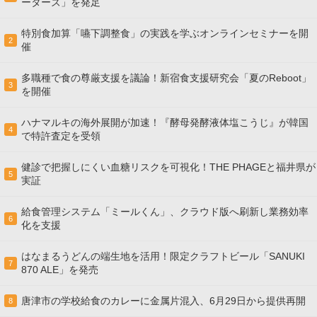
ーターズ」を発足
特別食加算「嚥下調整食」の実践を学ぶオンラインセミナーを開
2
催
多職種で食の尊厳支援を議論！新宿食支援研究会「夏のReboot」
3
を開催
ハナマルキの海外展開が加速！『酵母発酵液体塩こうじ』が韓国
4
で特許査定を受領
健診で把握しにくい血糖リスクを可視化！THE PHAGEと福井県が
5
実証
給食管理システム「ミールくん」、クラウド版へ刷新し業務効率
6
化を支援
はなまるうどんの端生地を活用！限定クラフトビール「SANUKI
7
870 ALE」を発売
唐津市の学校給食のカレーに金属片混入、6月29日から提供再開
8