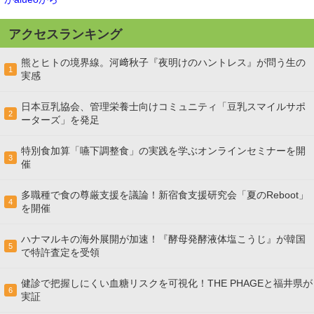
アクセスランキング
熊とヒトの境界線。河﨑秋子『夜明けのハントレス』が問う生の
1
実感
日本豆乳協会、管理栄養士向けコミュニティ「豆乳スマイルサポ
2
ーターズ」を発足
特別食加算「嚥下調整食」の実践を学ぶオンラインセミナーを開
3
催
多職種で食の尊厳支援を議論！新宿食支援研究会「夏のReboot」
4
を開催
ハナマルキの海外展開が加速！『酵母発酵液体塩こうじ』が韓国
5
で特許査定を受領
健診で把握しにくい血糖リスクを可視化！THE PHAGEと福井県が
6
実証