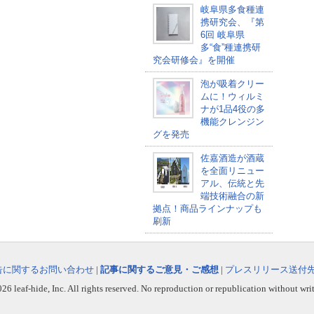
岐阜県多食種連
携研究会、『第
6回 岐阜県
多“食”種連携研
究会研修会』を開催
泡が吸着クリー
ムに！ウィルミ
ナが1品4役の多
機能クレンジン
グを発売
佐嘉酒造が酒蔵
を全面リニュー
アル、伝統と先
端技術融合の新
拠点！商品ラインナップも
刷新
告に関するお問い合わせ
|
記事に関するご意見・ご感想
|
プレスリリース送付
6 leaf-hide, Inc. All rights reserved. No reproduction or republication without wri