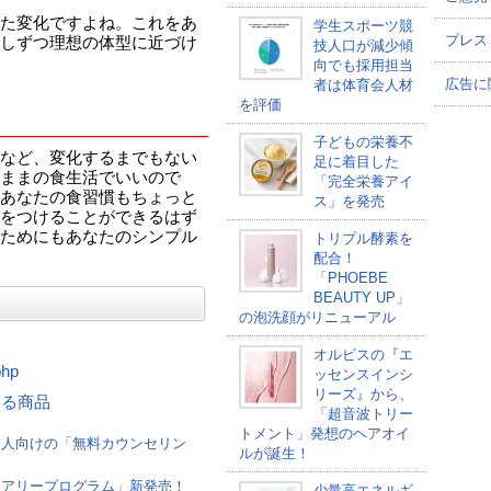
た変化ですよね。これをあ
学生スポーツ競
プレス
しずつ理想の体型に近づけ
技人口が減少傾
向でも採用担当
広告に
者は体育会人材
を評価
子どもの栄養不
など、変化するまでもない
足に着目した
ままの食生活でいいので
「完全栄養アイ
あなたの食習慣もちょっと
ス」を発売
をつけることができるはず
ためにもあなたのシンプル
トリプル酵素を
配合！
「PHOEBE
BEAUTY UP」
の泡洗顔がリニューアル
オルビスの『エ
php
ッセンスインシ
リーズ』から、
連する商品
「超音波トリー
トメント」発想のヘアオイ
た人向けの「無料カウンセリン
ルが誕生！
イアリープログラム」新発売！
少量高エネルギ