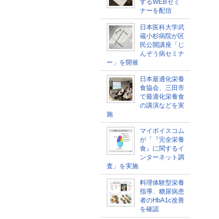
するWEBセミ
ナーを配信
日本医科大学武
蔵小杉病院が区
民公開講座「じ
んぞう病セミナ
ー」を開催
日本最適化栄養
食協会、三田市
で最適化栄養食
の講演などを実
施
マイボイスコム
が「『完全栄養
食』に関するイ
ンターネット調
査」を実施
料理体験型栄養
指導、糖尿病患
者のHbA1c改善
を確認