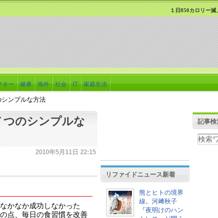
１日850カロリー
マネー
健康
海外
社会
IT
家庭生活
のシンプルな方法
７つのシンプルな
記事検
2010年5月11日 22:15
リファイドニュース新着
熊とヒトの境界
線。河﨑秋子
なかなか成功しなかった
『夜明けのハン
の点、毎日の食習慣を改善