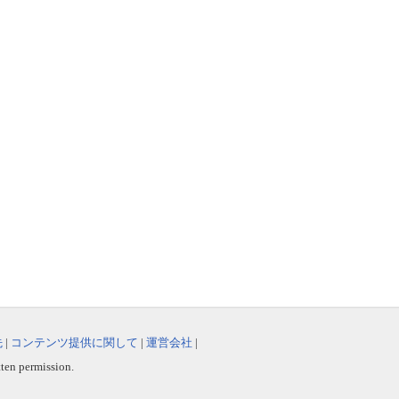
先
|
コンテンツ提供に関して
|
運営会社
|
tten permission.