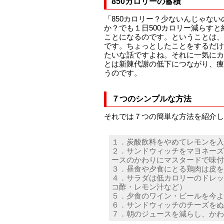
850カロリーの蓄積
「850カロリー？少ないんじゃな
か？でも１日500カロリー減らすと約
ことになるのです。ということは、
です。ちょっとしたことをするだけ
たいな話ですよね。それに一気にカ
とは新陳代謝の低下につながり、痩
うのです。
７つのシンプルな方法
それでは７つの簡単な方法を紹介し
１．炭酸飲料をやめてレモンを入
２．サンドウィッチをマヨネーズ
ースのかわりにマスタードで味付
３．昼食や夕食にとる鶏肉は皮を
４．サラダは低カロリーのドレッ
コ酢・レモン汁など）
５．夕食のワイン・ビールを今よ
６．サンドウィッチのチーズをぬ
７．朝のジュースを減らし、かわ