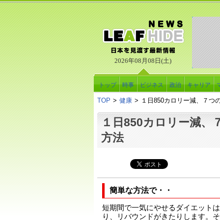
2026年08月08日(土)
トップ
時事
ビジネス
政治
キャリア
TOP
>
健康
>
１日850カロリー減、７つ
１日850カロリー減、
方法
簡単な方法で・・
短期間で一気にやせるダイエットは
り、リバウンドがきたりします。そ