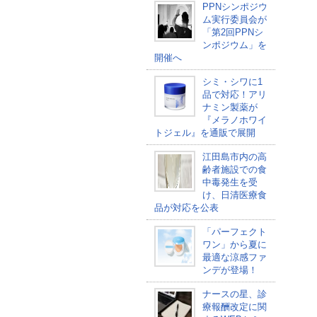
PPNシンポジウ
ム実行委員会が
「第2回PPNシ
ンポジウム」を
開催へ
シミ・シワに1
品で対応！アリ
ナミン製薬が
『メラノホワイ
トジェル』を通販で展開
江田島市内の高
齢者施設での食
中毒発生を受
け、日清医療食
品が対応を公表
「パーフェクト
ワン」から夏に
最適な涼感ファ
ンデが登場！
ナースの星、診
療報酬改定に関