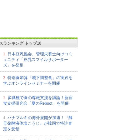
スランキング トップ10
1.
日本豆乳協会、管理栄養士向けコミ
ュニティ「豆乳スマイルサポーター
ズ」を発足
2.
特別食加算「嚥下調整食」の実践を
学ぶオンラインセミナーを開催
3.
多職種で食の尊厳支援を議論！新宿
食支援研究会「夏のReboot」を開催
4.
ハナマルキの海外展開が加速！『酵
母発酵液体塩こうじ』が韓国で特許査
定を受領