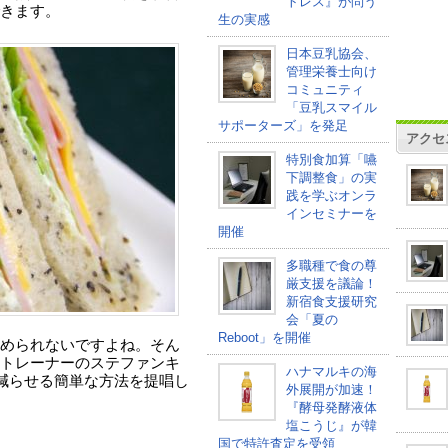
トレス』が問う
きます。
生の実感
日本豆乳協会、
管理栄養士向け
コミュニティ
「豆乳スマイル
サポーターズ」を発足
アクセ
特別食加算「嚥
下調整食」の実
践を学ぶオンラ
インセミナーを
開催
多職種で食の尊
厳支援を議論！
新宿食支援研究
会「夏の
Reboot」を開催
められないですよね。そん
トレーナーのステファンキ
ハナマルキの海
を減らせる簡単な方法を提唱し
外展開が加速！
『酵母発酵液体
塩こうじ』が韓
国で特許査定を受領