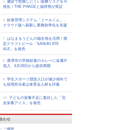
5.
健診で把握しにくい血糖リスクを可
視化！THE PHAGEと福井県が実証
6.
給食管理システム「ミールくん」、
クラウド版へ刷新し業務効率化を支援
7.
はなまるうどんの端生地を活用！限
定クラフトビール「SANUKI 870
ALE」を発売
8.
唐津市の学校給食のカレーに金属片
混入、6月29日から提供再開
9.
学生スポーツ競技人口が減少傾向で
も採用担当者は体育会人材を評価
10.
子どもの栄養不足に着目した「完
全栄養アイス」を発売
合わせ
・ご感想