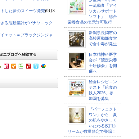
ー流動食「アイ
ットした夢のスイーツ発売
(9月3
ソカルサポート
ソフト」、総合
栄養食品の表示許可取得
できる活動量計がパナソニック
新潟県長岡市の
ダイエット＝ブラックジンジャ
高校運動部食堂
で食中毒が発生
日本精神科医学
会が『認定栄養
士研修会』を開
催へ
給食レシピコン
テスト「給食の
鉄人2026」参
加園を募集
『パーフェクト
ワン』から、夏
の肌をやさしく
いたわる夜用ク
リームが数量限定で登場！