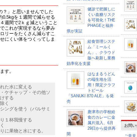
健診で把握しに
いの？」と思いませんでした
くい血糖リスク
0.5kgを１週間で減らせる
を可視化！THE
４週間で2ｋｇ減ということ
PHAGEと福井
でこれが実現するなら夢み
県が実証
ロリーをたくさん減らすこ
せにくい体をつくってしま
給食管理システ
ム「ミールく
ん」、クラウド
版へ刷新し業務
効率化を支援
ます。
はなまるうどん
の端生地を活
用！限定クラフ
れた水に変える
トビール
・ケチャップ・その他ソ
「SANUKI 870 ALE」を発
けする
売
除く
シングを使う（バルサミ
唐津市の学校給
食のカレーに金
り１杯我慢する
属片混入、6月
く
お問い
29日から提供再
りに果物と水にする。
開
ご意見