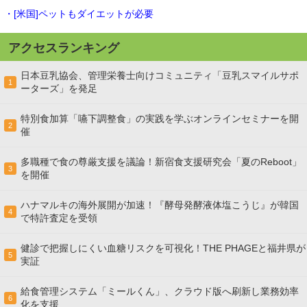
・[米国]ペットもダイエットが必要
アクセスランキング
日本豆乳協会、管理栄養士向けコミュニティ「豆乳スマイルサポ
1
ーターズ」を発足
特別食加算「嚥下調整食」の実践を学ぶオンラインセミナーを開
2
催
多職種で食の尊厳支援を議論！新宿食支援研究会「夏のReboot」
3
を開催
ハナマルキの海外展開が加速！『酵母発酵液体塩こうじ』が韓国
4
で特許査定を受領
健診で把握しにくい血糖リスクを可視化！THE PHAGEと福井県が
5
実証
給食管理システム「ミールくん」、クラウド版へ刷新し業務効率
6
化を支援