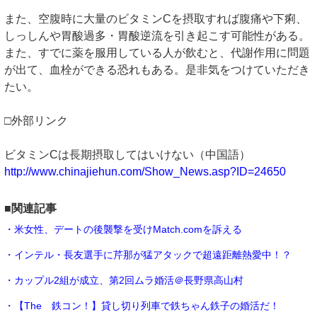
また、空腹時に大量のビタミンCを摂取すれば腹痛や下痢、
しっしんや胃酸過多・胃酸逆流を引き起こす可能性がある。
また、すでに薬を服用している人が飲むと、代謝作用に問題
が出て、血栓ができる恐れもある。是非気をつけていただき
たい。
□外部リンク
ビタミンCは長期摂取してはいけない（中国語）
http://www.chinajiehun.com/Show_News.asp?ID=24650
■関連記事
・米女性、デートの後襲撃を受けMatch.comを訴える
・インテル・長友選手に芹那が猛アタックで超遠距離熱愛中！？
・カップル2組が成立、第2回ムラ婚活＠長野県高山村
・【The 鉄コン！】貸し切り列車で鉄ちゃん鉄子の婚活だ！