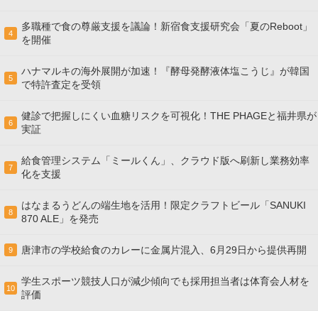
多職種で食の尊厳支援を議論！新宿食支援研究会「夏のReboot」
4
を開催
ハナマルキの海外展開が加速！『酵母発酵液体塩こうじ』が韓国
5
で特許査定を受領
健診で把握しにくい血糖リスクを可視化！THE PHAGEと福井県が
6
実証
給食管理システム「ミールくん」、クラウド版へ刷新し業務効率
7
化を支援
はなまるうどんの端生地を活用！限定クラフトビール「SANUKI
8
870 ALE」を発売
唐津市の学校給食のカレーに金属片混入、6月29日から提供再開
9
学生スポーツ競技人口が減少傾向でも採用担当者は体育会人材を
10
評価