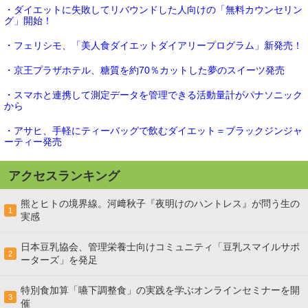
・ダイエットに失敗してリバウンドした人向けの「無料カウンセリン
グ」開始！
・フェリシモ、「美人食ダイエットダイアリープログラム」新発売！
・京王プラザホテル、糖質を約70％カットした夢のスイーツ発売
・スマホと連携して測定データを管理できる活動量計がパナソニック
から
・アサヒ、手軽にティーバッグで飲むダイエット＝ブラックジンジャ
ーティー発売
アクセスランキング
熊とヒトの境界線。河﨑秋子『夜明けのハントレス』が問う生の
1
実感
日本豆乳協会、管理栄養士向けコミュニティ「豆乳スマイルサポ
2
ーターズ」を発足
特別食加算「嚥下調整食」の実践を学ぶオンラインセミナーを開
3
催