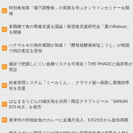
特別食加算「嚥下調整食」の実践を学ぶオンラインセミナーを開
2
催
多職種で食の尊厳支援を議論！新宿食支援研究会「夏のReboot」
3
を開催
ハナマルキの海外展開が加速！『酵母発酵液体塩こうじ』が韓国
4
で特許査定を受領
健診で把握しにくい血糖リスクを可視化！THE PHAGEと福井県が
5
実証
給食管理システム「ミールくん」、クラウド版へ刷新し業務効率
6
化を支援
はなまるうどんの端生地を活用！限定クラフトビール「SANUKI
7
870 ALE」を発売
唐津市の学校給食のカレーに金属片混入、6月29日から提供再開
8