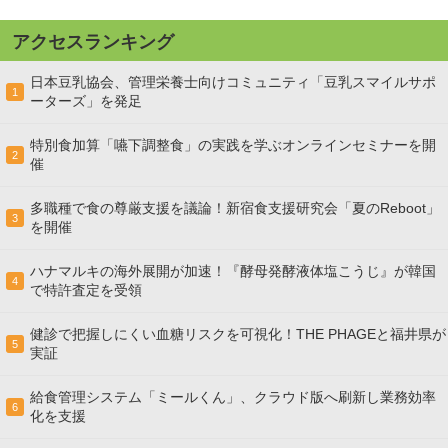
アクセスランキング
日本豆乳協会、管理栄養士向けコミュニティ「豆乳スマイルサポ
1
ーターズ」を発足
特別食加算「嚥下調整食」の実践を学ぶオンラインセミナーを開
2
催
多職種で食の尊厳支援を議論！新宿食支援研究会「夏のReboot」
3
を開催
ハナマルキの海外展開が加速！『酵母発酵液体塩こうじ』が韓国
4
で特許査定を受領
健診で把握しにくい血糖リスクを可視化！THE PHAGEと福井県が
5
実証
給食管理システム「ミールくん」、クラウド版へ刷新し業務効率
6
化を支援