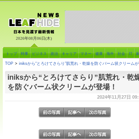
2026年08月06日(木)
トップ
時事
ビジネス
政治
キャリア
マネー
健康
海外
社会
IT
TOP
>
iniksから“とろけてさらり”肌荒れ・乾燥を防ぐバーム状クリーム
iniksから“とろけてさらり”肌荒れ・乾
を防ぐバーム状クリームが登場！
2024年11月27日 09: