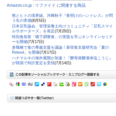
Amazon.co.jp : リファイド に関連する商品
熊とヒトの境界線。河﨑秋子『夜明けのハントレス』が問
う生の実感
(8月5日)
日本豆乳協会、管理栄養士向けコミュニティ「豆乳スマイ
ルサポーターズ」を発足
(7月25日)
特別食加算「嚥下調整食」の実践を学ぶオンラインセミナ
ーを開催
(7月17日)
多職種で食の尊厳支援を議論！新宿食支援研究会「夏の
Reboot」を開催
(7月17日)
ハナマルキの海外展開が加速！『酵母発酵液体塩こうじ』
が韓国で特許査定を受領
(7月14日)