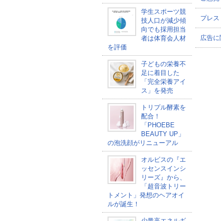
学生スポーツ競
プレス
技人口が減少傾
向でも採用担当
広告に
者は体育会人材
を評価
子どもの栄養不
足に着目した
「完全栄養アイ
ス」を発売
トリプル酵素を
配合！
「PHOEBE
BEAUTY UP」
の泡洗顔がリニューアル
オルビスの『エ
ッセンスインシ
リーズ』から、
「超音波トリー
トメント」発想のヘアオイ
ルが誕生！
少量高エネルギ