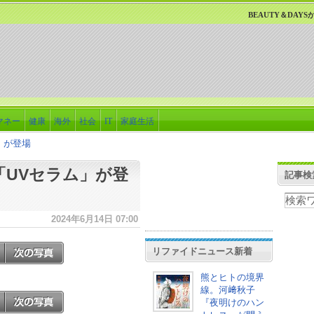
BEAUTY＆DAY
マネー
健康
海外
社会
IT
家庭生活
ム」が登場
ら「UVセラム」が登
記事検
2024年6月14日 07:00
リファイドニュース新着
熊とヒトの境界
線。河﨑秋子
『夜明けのハン