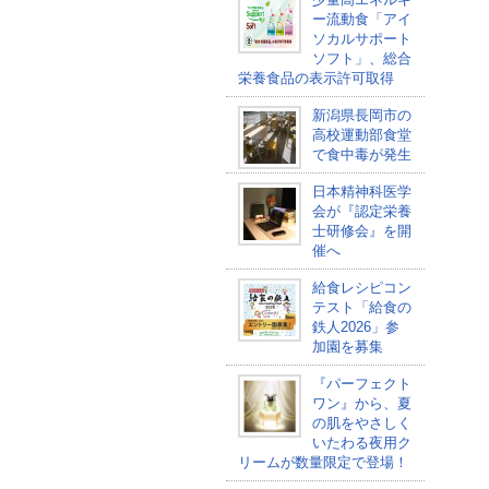
ー流動食「アイ
ソカルサポート
ソフト」、総合
栄養食品の表示許可取得
新潟県長岡市の
高校運動部食堂
で食中毒が発生
日本精神科医学
会が『認定栄養
士研修会』を開
催へ
給食レシピコン
テスト「給食の
鉄人2026」参
加園を募集
『パーフェクト
ワン』から、夏
の肌をやさしく
いたわる夜用ク
リームが数量限定で登場！