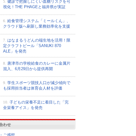
5.
健診で把握しにくい血糖リスクを可
視化！THE PHAGEと福井県が実証
6.
給食管理システム「ミールくん」、
クラウド版へ刷新し業務効率化を支援
7.
はなまるうどんの端生地を活用！限
定クラフトビール「SANUKI 870
ALE」を発売
8.
唐津市の学校給食のカレーに金属片
混入、6月29日から提供再開
9.
学生スポーツ競技人口が減少傾向で
も採用担当者は体育会人材を評価
10.
子どもの栄養不足に着目した「完
全栄養アイス」を発売
合わせ
・ご感想