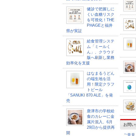
健診で把握しに
くい血糖リスク
を可視化！THE
PHAGEと福井
県が実証
給食管理システ
ム「ミールく
ん」、クラウド
版へ刷新し業務
効率化を支援
はなまるうどん
の端生地を活
用！限定クラフ
トビール
「SANUKI 870 ALE」を発
売
唐津市の学校給
食のカレーに金
属片混入、6月
お問い
29日から提供再
開
ご意見