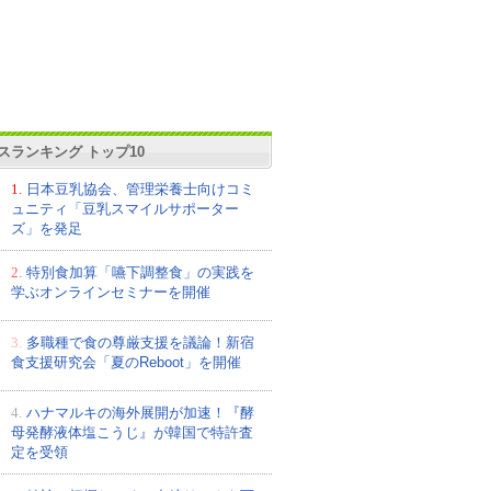
スランキング トップ10
1.
日本豆乳協会、管理栄養士向けコミ
ュニティ「豆乳スマイルサポーター
ズ」を発足
2.
特別食加算「嚥下調整食」の実践を
学ぶオンラインセミナーを開催
3.
多職種で食の尊厳支援を議論！新宿
食支援研究会「夏のReboot」を開催
4.
ハナマルキの海外展開が加速！『酵
母発酵液体塩こうじ』が韓国で特許査
定を受領