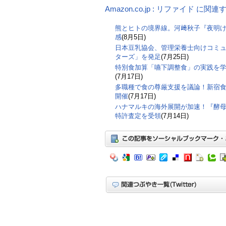
Amazon.co.jp : リファイド に関
熊とヒトの境界線。河﨑秋子『夜明
感
(8月5日)
日本豆乳協会、管理栄養士向けコミ
ターズ」を発足
(7月25日)
特別食加算「嚥下調整食」の実践を
(7月17日)
多職種で食の尊厳支援を議論！新宿食支
開催
(7月17日)
ハナマルキの海外展開が加速！『酵
特許査定を受領
(7月14日)