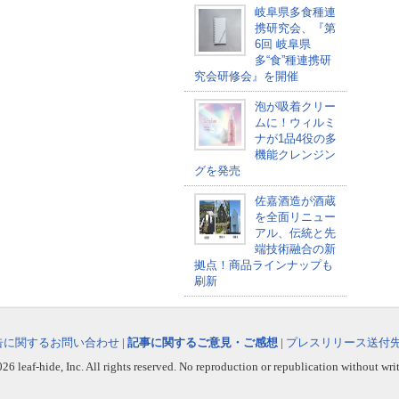
岐阜県多食種連
携研究会、『第
6回 岐阜県
多“食”種連携研
究会研修会』を開催
泡が吸着クリー
ムに！ウィルミ
ナが1品4役の多
機能クレンジン
グを発売
佐嘉酒造が酒蔵
を全面リニュー
アル、伝統と先
端技術融合の新
拠点！商品ラインナップも
刷新
告に関するお問い合わせ
|
記事に関するご意見・ご感想
|
プレスリリース送付
6 leaf-hide, Inc. All rights reserved. No reproduction or republication without wri