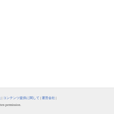
先
|
コンテンツ提供に関して
|
運営会社
|
tten permission.