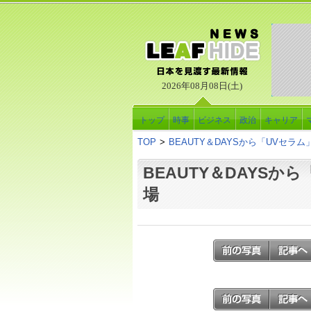
2026年08月08日(土)
トップ
時事
ビジネス
政治
キャリア
TOP
>
BEAUTY＆DAYSから「UVセラ
BEAUTY＆DAYSか
場