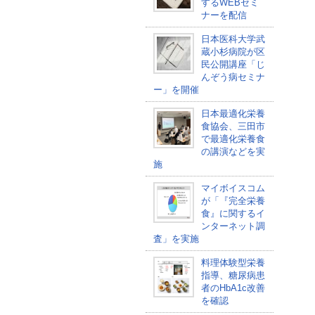
するWEBセミ
ナーを配信
日本医科大学武
蔵小杉病院が区
民公開講座「じ
んぞう病セミナ
ー」を開催
日本最適化栄養
食協会、三田市
で最適化栄養食
の講演などを実
施
マイボイスコム
が「『完全栄養
食』に関するイ
ンターネット調
査」を実施
料理体験型栄養
指導、糖尿病患
者のHbA1c改善
を確認