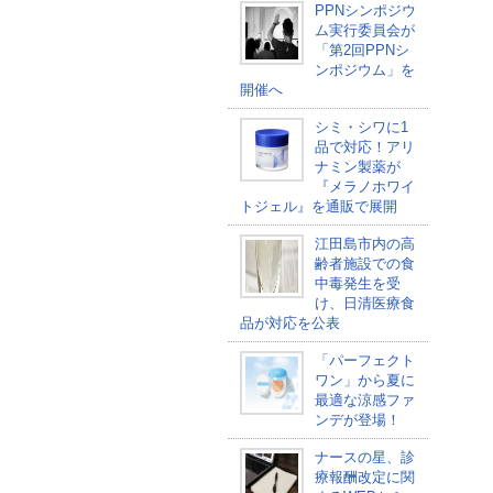
PPNシンポジウ
ム実行委員会が
「第2回PPNシ
ンポジウム」を
開催へ
シミ・シワに1
品で対応！アリ
ナミン製薬が
『メラノホワイ
トジェル』を通販で展開
江田島市内の高
齢者施設での食
中毒発生を受
け、日清医療食
品が対応を公表
「パーフェクト
ワン」から夏に
最適な涼感ファ
ンデが登場！
ナースの星、診
療報酬改定に関