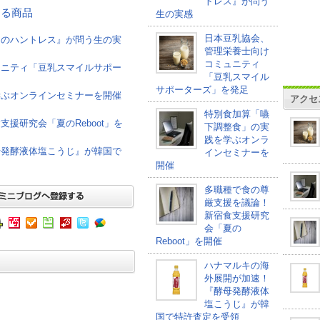
トレス』が問う
連する商品
生の実感
日本豆乳協会、
けのハントレス』が問う生の実
管理栄養士向け
コミュニティ
ュニティ「豆乳スマイルサポー
「豆乳スマイル
サポーターズ」を発足
学ぶオンラインセミナーを開催
アクセ
特別食加算「嚥
援研究会「夏のReboot」を
下調整食」の実
践を学ぶオンラ
母発酵液体塩こうじ』が韓国で
インセミナーを
開催
多職種で食の尊
厳支援を議論！
新宿食支援研究
会「夏の
Reboot」を開催
ハナマルキの海
外展開が加速！
『酵母発酵液体
塩こうじ』が韓
国で特許査定を受領