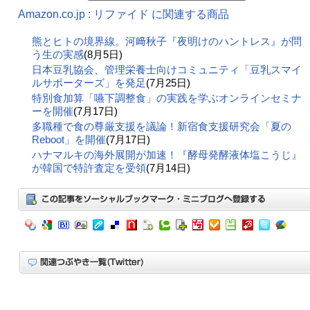
Amazon.co.jp : リファイド に関連する商品
熊とヒトの境界線。河﨑秋子『夜明けのハントレス』が問
う生の実感
(8月5日)
日本豆乳協会、管理栄養士向けコミュニティ「豆乳スマイ
ルサポーターズ」を発足
(7月25日)
特別食加算「嚥下調整食」の実践を学ぶオンラインセミナ
ーを開催
(7月17日)
多職種で食の尊厳支援を議論！新宿食支援研究会「夏の
Reboot」を開催
(7月17日)
ハナマルキの海外展開が加速！『酵母発酵液体塩こうじ』
が韓国で特許査定を受領
(7月14日)