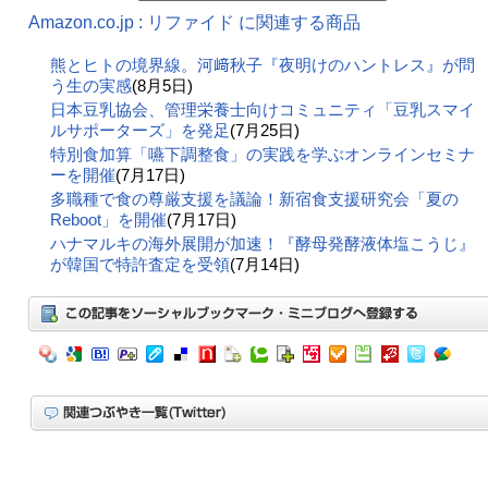
Amazon.co.jp : リファイド に関連する商品
熊とヒトの境界線。河﨑秋子『夜明けのハントレス』が問
う生の実感
(8月5日)
日本豆乳協会、管理栄養士向けコミュニティ「豆乳スマイ
ルサポーターズ」を発足
(7月25日)
特別食加算「嚥下調整食」の実践を学ぶオンラインセミナ
ーを開催
(7月17日)
多職種で食の尊厳支援を議論！新宿食支援研究会「夏の
Reboot」を開催
(7月17日)
ハナマルキの海外展開が加速！『酵母発酵液体塩こうじ』
が韓国で特許査定を受領
(7月14日)