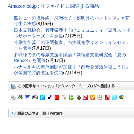
Amazon.co.jp : リファイド に関連する商品
熊とヒトの境界線。河﨑秋子『夜明けのハントレス』が問
う生の実感
(8月5日)
日本豆乳協会、管理栄養士向けコミュニティ「豆乳スマイ
ルサポーターズ」を発足
(7月25日)
特別食加算「嚥下調整食」の実践を学ぶオンラインセミナ
ーを開催
(7月17日)
多職種で食の尊厳支援を議論！新宿食支援研究会「夏の
Reboot」を開催
(7月17日)
ハナマルキの海外展開が加速！『酵母発酵液体塩こうじ』
が韓国で特許査定を受領
(7月14日)