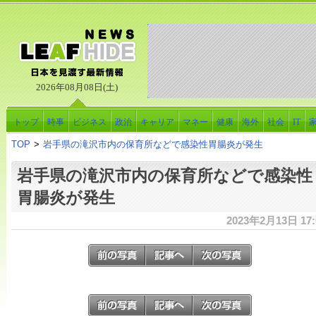
2026年08月08日(土)
トップ
時事
ビジネス
政治
キャリア
マネー
健康
海外
社会
IT
TOP
>
岩手県の滝沢市内の保育所などで感染性胃腸炎が発生
岩手県の滝沢市内の保育所などで感染性
胃腸炎が発生
2023年2月13日 17: