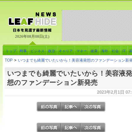
2026年08月08日(土)
トップ
時事
ビジネス
政治
キャリア
マネー
健康
海外
社会
IT
TOP
>
いつまでも綺麗でいたいから！美容液発想のファンデーション新
いつまでも綺麗でいたいから！美容液
想のファンデーション新発売
2023年2月1日 07: