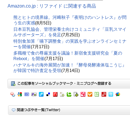
Amazon.co.jp : リファイド に関連する商品
熊とヒトの境界線。河﨑秋子『夜明けのハントレス』が問
う生の実感
(8月5日)
日本豆乳協会、管理栄養士向けコミュニティ「豆乳スマイ
ルサポーターズ」を発足
(7月25日)
特別食加算「嚥下調整食」の実践を学ぶオンラインセミナ
ーを開催
(7月17日)
多職種で食の尊厳支援を議論！新宿食支援研究会「夏の
Reboot」を開催
(7月17日)
ハナマルキの海外展開が加速！『酵母発酵液体塩こうじ』
が韓国で特許査定を受領
(7月14日)