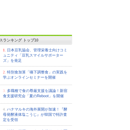
スランキング トップ10
1.
日本豆乳協会、管理栄養士向けコミ
ュニティ「豆乳スマイルサポーター
ズ」を発足
2.
特別食加算「嚥下調整食」の実践を
学ぶオンラインセミナーを開催
3.
多職種で食の尊厳支援を議論！新宿
食支援研究会「夏のReboot」を開催
4.
ハナマルキの海外展開が加速！『酵
母発酵液体塩こうじ』が韓国で特許査
定を受領