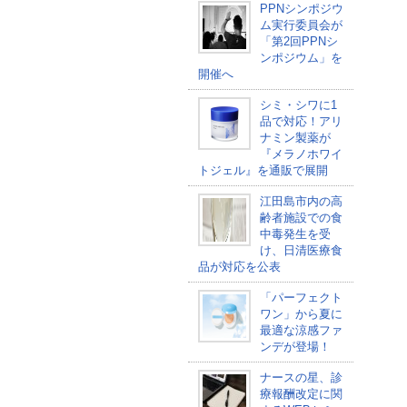
PPNシンポジウ
ム実行委員会が
「第2回PPNシ
ンポジウム」を
開催へ
シミ・シワに1
品で対応！アリ
ナミン製薬が
『メラノホワイ
トジェル』を通販で展開
江田島市内の高
齢者施設での食
中毒発生を受
け、日清医療食
品が対応を公表
「パーフェクト
ワン」から夏に
最適な涼感ファ
ンデが登場！
ナースの星、診
療報酬改定に関