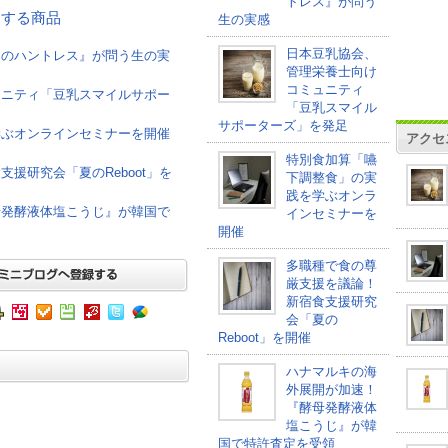
トレス』が問う
関連する商品
生の実感
日本豆乳協会、
けのハントレス』が問う生の実
管理栄養士向け
コミュニティ
ュニティ「豆乳スマイルサポー
「豆乳スマイル
サポーターズ」を発足
学ぶオンラインセミナーを開催
アクセ
特別食加算「嚥
援研究会「夏のReboot」を
下調整食」の実
践を学ぶオンラ
母発酵液体塩こうじ』が韓国で
インセミナーを
開催
多職種で食の尊
厳支援を議論！
新宿食支援研究
会「夏の
Reboot」を開催
ハナマルキの海
外展開が加速！
『酵母発酵液体
塩こうじ』が韓
国で特許査定を受領