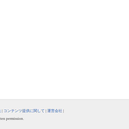
先
|
コンテンツ提供に関して
|
運営会社
|
tten permission.