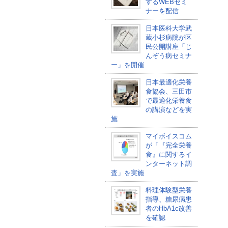
するWEBセミ
ナーを配信
日本医科大学武
蔵小杉病院が区
民公開講座「じ
んぞう病セミナ
ー」を開催
日本最適化栄養
食協会、三田市
で最適化栄養食
の講演などを実
施
マイボイスコム
が「『完全栄養
食』に関するイ
ンターネット調
査」を実施
料理体験型栄養
指導、糖尿病患
者のHbA1c改善
を確認