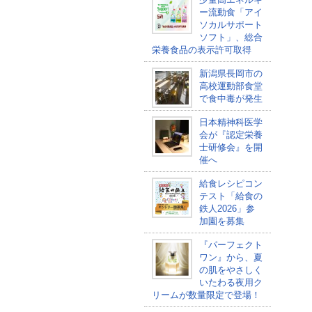
ー流動食「アイ
ソカルサポート
ソフト」、総合
栄養食品の表示許可取得
新潟県長岡市の
高校運動部食堂
で食中毒が発生
日本精神科医学
会が『認定栄養
士研修会』を開
催へ
給食レシピコン
テスト「給食の
鉄人2026」参
加園を募集
『パーフェクト
ワン』から、夏
の肌をやさしく
いたわる夜用ク
リームが数量限定で登場！