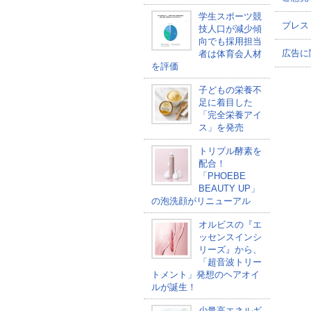
学生スポーツ競
プレス
技人口が減少傾
向でも採用担当
広告に
者は体育会人材
を評価
子どもの栄養不
足に着目した
「完全栄養アイ
ス」を発売
トリプル酵素を
配合！
「PHOEBE
BEAUTY UP」
の泡洗顔がリニューアル
オルビスの『エ
ッセンスインシ
リーズ』から、
「超音波トリー
トメント」発想のヘアオイ
ルが誕生！
少量高エネルギ