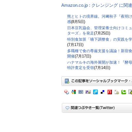
Amazon.co.jp : クレンジング に
熊とヒトの境界線。河﨑秋子『夜明
感
(8月5日)
日本豆乳協会、管理栄養士向けコミ
ターズ」を発足
(7月25日)
特別食加算「嚥下調整食」の実践を
(7月17日)
多職種で食の尊厳支援を議論！新宿食支
開催
(7月17日)
ハナマルキの海外展開が加速！『酵
特許査定を受領
(7月14日)