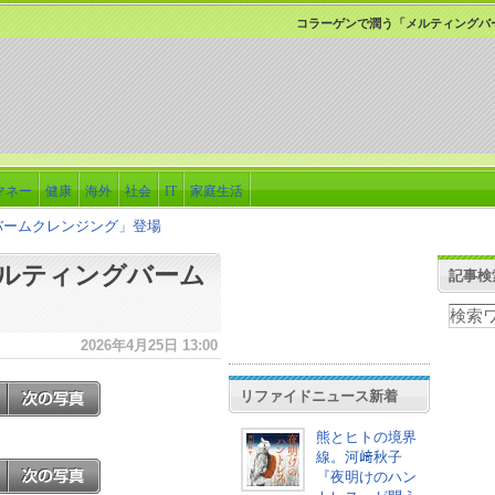
コラーゲンで潤う「メルティングバ
マネー
健康
海外
社会
IT
家庭生活
バームクレンジング」登場
ルティングバーム
記事検
2026年4月25日 13:00
リファイドニュース新着
熊とヒトの境界
線。河﨑秋子
『夜明けのハン