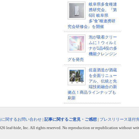
岐阜県多食種連
携研究会、『第
6回 岐阜県
多“食”種連携研
究会研修会』を開催
泡が吸着クリー
ムに！ウィルミ
ナが1品4役の多
機能クレンジン
グを発売
佐嘉酒造が酒蔵
を全面リニュー
アル、伝統と先
端技術融合の新
拠点！商品ラインナップも
刷新
告に関するお問い合わせ
|
記事に関するご意見・ご感想
|
プレスリリース送付
6 leaf-hide, Inc. All rights reserved. No reproduction or republication without wri