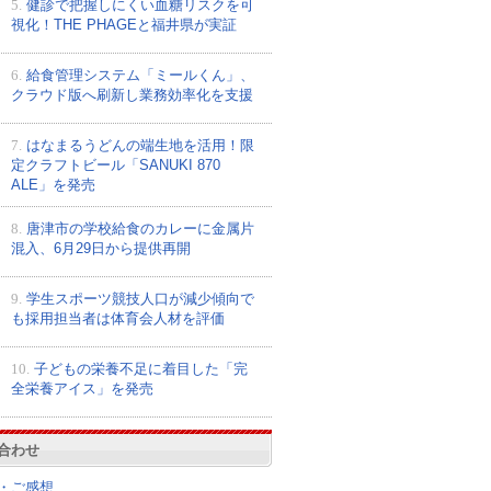
5.
健診で把握しにくい血糖リスクを可
視化！THE PHAGEと福井県が実証
6.
給食管理システム「ミールくん」、
クラウド版へ刷新し業務効率化を支援
7.
はなまるうどんの端生地を活用！限
定クラフトビール「SANUKI 870
ALE」を発売
8.
唐津市の学校給食のカレーに金属片
混入、6月29日から提供再開
9.
学生スポーツ競技人口が減少傾向で
も採用担当者は体育会人材を評価
10.
子どもの栄養不足に着目した「完
全栄養アイス」を発売
合わせ
・ご感想