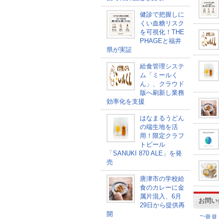
健診で把握しに
くい血糖リスク
を可視化！THE
PHAGEと福井
県が実証
給食管理システ
ム「ミールく
ん」、クラウド
版へ刷新し業務
効率化を支援
はなまるうどん
の端生地を活
用！限定クラフ
トビール
「SANUKI 870 ALE」を発
売
唐津市の学校給
食のカレーに金
属片混入、6月
お問い
29日から提供再
開
ご意見