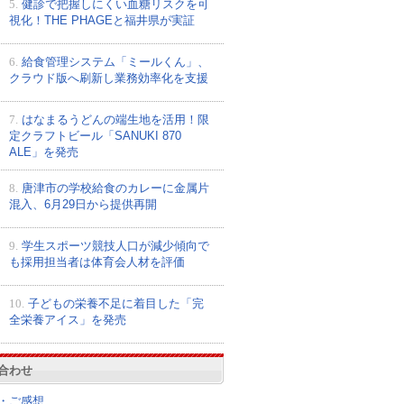
5.
健診で把握しにくい血糖リスクを可
視化！THE PHAGEと福井県が実証
6.
給食管理システム「ミールくん」、
クラウド版へ刷新し業務効率化を支援
7.
はなまるうどんの端生地を活用！限
定クラフトビール「SANUKI 870
ALE」を発売
8.
唐津市の学校給食のカレーに金属片
混入、6月29日から提供再開
9.
学生スポーツ競技人口が減少傾向で
も採用担当者は体育会人材を評価
10.
子どもの栄養不足に着目した「完
全栄養アイス」を発売
合わせ
・ご感想