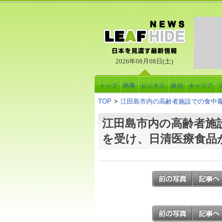
2026年08月08日(土)
トップ
時事
ビジネス
政治
キャリア
TOP
>
江田島市内の高齢者施設での食中
江田島市内の高齢者施
を受け、日清医療食品