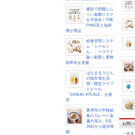
健診で把握しに
くい血糖リスク
を可視化！THE
PHAGEと福井
県が実証
給食管理システ
ム「ミールく
ん」、クラウド
版へ刷新し業務
効率化を支援
はなまるうどん
の端生地を活
用！限定クラフ
トビール
「SANUKI 870 ALE」を発
売
唐津市の学校給
食のカレーに金
属片混入、6月
お問い
29日から提供再
開
ご意見