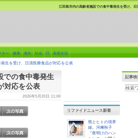
江田島市内の高齢者施設での食中毒発生を受け、日
マネー
健康
海外
社会
IT
家庭生活
毒発生を受け、日清医療食品が対応を公表
設での食中毒発生
記事検
が対応を公表
2026年5月20日 11:00
リファイドニュース新着
熊とヒトの境界
線。河﨑秋子
『夜明けのハン