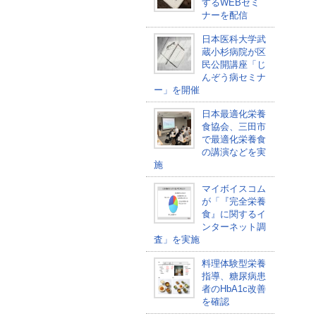
するWEBセミ
ナーを配信
日本医科大学武
蔵小杉病院が区
民公開講座「じ
んぞう病セミナ
ー」を開催
日本最適化栄養
食協会、三田市
で最適化栄養食
の講演などを実
施
マイボイスコム
が「『完全栄養
食』に関するイ
ンターネット調
査」を実施
料理体験型栄養
指導、糖尿病患
者のHbA1c改善
を確認