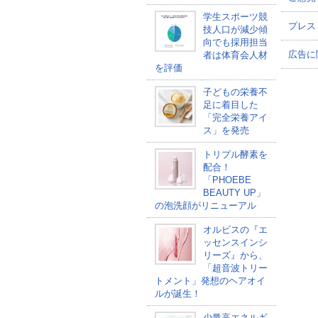
学生スポーツ競
プレス
技人口が減少傾
向でも採用担当
広告に
者は体育会人材
を評価
子どもの栄養不
足に着目した
「完全栄養アイ
ス」を発売
トリプル酵素を
配合！
「PHOEBE
BEAUTY UP」
の泡洗顔がリニューアル
オルビスの『エ
ッセンスインシ
リーズ』から、
「超音波トリー
トメント」発想のヘアオイ
ルが誕生！
少量高エネルギ