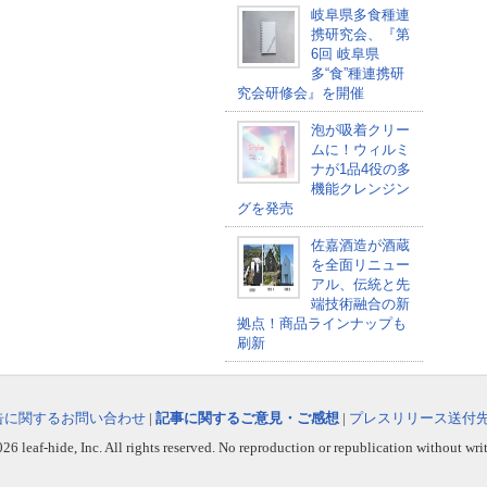
岐阜県多食種連
携研究会、『第
6回 岐阜県
多“食”種連携研
究会研修会』を開催
泡が吸着クリー
ムに！ウィルミ
ナが1品4役の多
機能クレンジン
グを発売
佐嘉酒造が酒蔵
を全面リニュー
アル、伝統と先
端技術融合の新
拠点！商品ラインナップも
刷新
告に関するお問い合わせ
|
記事に関するご意見・ご感想
|
プレスリリース送付
6 leaf-hide, Inc. All rights reserved. No reproduction or republication without wri