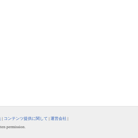
先
|
コンテンツ提供に関して
|
運営会社
|
tten permission.