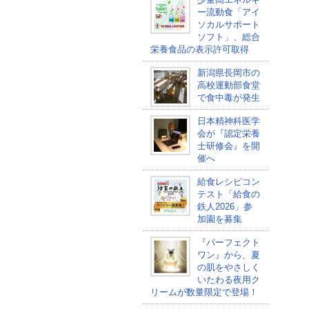
ー流動食「アイ
ソカルサポート
ソフト」、総合
栄養食品の表示許可取得
新潟県長岡市の
高校運動部食堂
で食中毒が発生
日本精神科医学
会が『認定栄養
士研修会』を開
催へ
給食レシピコン
テスト「給食の
鉄人2026」参
加園を募集
『パーフェクト
ワン』から、夏
の肌をやさしく
いたわる夜用ク
リームが数量限定で登場！