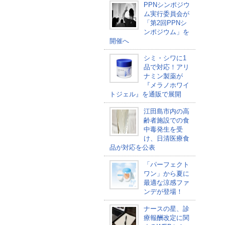
PPNシンポジウ
ム実行委員会が
「第2回PPNシ
ンポジウム」を
開催へ
シミ・シワに1
品で対応！アリ
ナミン製薬が
『メラノホワイ
トジェル』を通販で展開
江田島市内の高
齢者施設での食
中毒発生を受
け、日清医療食
品が対応を公表
「パーフェクト
ワン」から夏に
最適な涼感ファ
ンデが登場！
ナースの星、診
療報酬改定に関