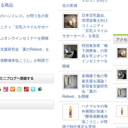
トレス』が問う
連する商品
生の実感
日本豆乳協会、
けのハントレス』が問う生の実
管理栄養士向け
コミュニティ
ュニティ「豆乳スマイルサポー
「豆乳スマイル
サポーターズ」を発足
学ぶオンラインセミナーを開催
アクセ
特別食加算「嚥
援研究会「夏のReboot」を
下調整食」の実
践を学ぶオンラ
母発酵液体塩こうじ』が韓国で
インセミナーを
開催
多職種で食の尊
厳支援を議論！
新宿食支援研究
会「夏の
Reboot」を開催
ハナマルキの海
外展開が加速！
『酵母発酵液体
塩こうじ』が韓
国で特許査定を受領