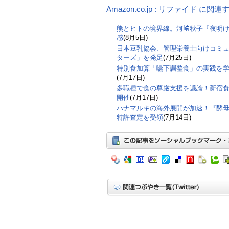
Amazon.co.jp : リファイド に関
熊とヒトの境界線。河﨑秋子『夜明
感
(8月5日)
日本豆乳協会、管理栄養士向けコミ
ターズ」を発足
(7月25日)
特別食加算「嚥下調整食」の実践を
(7月17日)
多職種で食の尊厳支援を議論！新宿食支
開催
(7月17日)
ハナマルキの海外展開が加速！『酵
特許査定を受領
(7月14日)