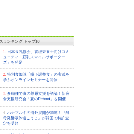
スランキング トップ10
1.
日本豆乳協会、管理栄養士向けコミ
ュニティ「豆乳スマイルサポーター
ズ」を発足
2.
特別食加算「嚥下調整食」の実践を
学ぶオンラインセミナーを開催
3.
多職種で食の尊厳支援を議論！新宿
食支援研究会「夏のReboot」を開催
4.
ハナマルキの海外展開が加速！『酵
母発酵液体塩こうじ』が韓国で特許査
定を受領