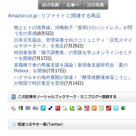
Amazon.co.jp : リファイド に関連する商品
熊とヒトの境界線。河﨑秋子『夜明けのハントレス』が問
う生の実感
(8月5日)
日本豆乳協会、管理栄養士向けコミュニティ「豆乳スマイ
ルサポーターズ」を発足
(7月25日)
特別食加算「嚥下調整食」の実践を学ぶオンラインセミナ
ーを開催
(7月17日)
多職種で食の尊厳支援を議論！新宿食支援研究会「夏の
Reboot」を開催
(7月17日)
ハナマルキの海外展開が加速！『酵母発酵液体塩こうじ』
が韓国で特許査定を受領
(7月14日)