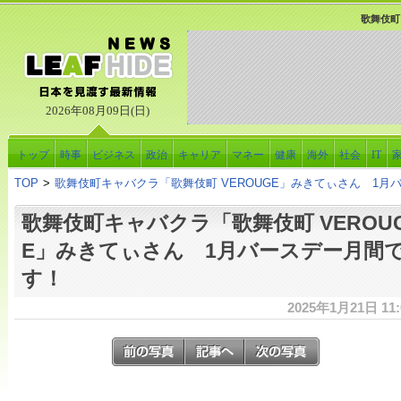
歌舞伎町
2026年08月09日(日)
トップ
時事
ビジネス
政治
キャリア
マネー
健康
海外
社会
IT
TOP
>
歌舞伎町キャバクラ「歌舞伎町 VEROUGE」みきてぃさん 1月
歌舞伎町キャバクラ「歌舞伎町 VEROU
E」みきてぃさん 1月バースデー月間
す！
2025年1月21日 11: