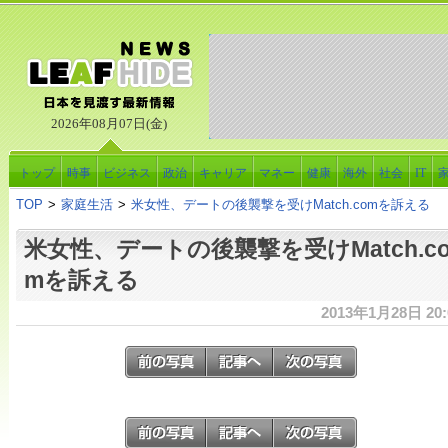
2026年08月07日(金)
トップ
時事
ビジネス
政治
キャリア
マネー
健康
海外
社会
IT
TOP
>
家庭生活
>
米女性、デートの後襲撃を受けMatch.comを訴える
米女性、デートの後襲撃を受けMatch.c
mを訴える
2013年1月28日 20: