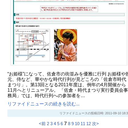
“お姫様”になって、佐倉市の街並みを優雅に行列 お姫様や
元、侍など、華やかな時代行列が見どころの「佐倉市時代
まつり」。第13回となる2011年度は、例年の4月開催から
11月へとリニューアル。 「佐倉・時代まつり実行委員会事
務局」では、時代行列への参加者を…
リファイドニュースの続きを読む...
リファイドニュースの投稿日時: 2011-09-10 18:3
7
<前
2
3
4
5
6
8
9
10
11
12
次>