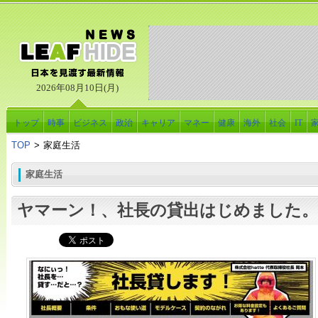
2026年08月10日(月)
トップ
時事
ビジネス
政治
キャリア
マネー
健康
海外
社会
IT
TOP
>
家庭生活
家庭生活
ヤマーン！、社長の貸出はじめました。