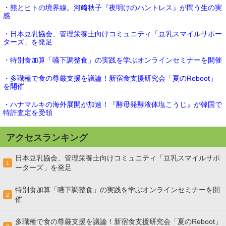
・熊とヒトの境界線。河﨑秋子『夜明けのハントレス』が問う生の実
感
・日本豆乳協会、管理栄養士向けコミュニティ「豆乳スマイルサポー
ターズ」を発足
・特別食加算「嚥下調整食」の実践を学ぶオンラインセミナーを開催
・多職種で食の尊厳支援を議論！新宿食支援研究会「夏のReboot」
を開催
・ハナマルキの海外展開が加速！『酵母発酵液体塩こうじ』が韓国で
特許査定を受領
アクセスランキング
日本豆乳協会、管理栄養士向けコミュニティ「豆乳スマイルサポ
1
ーターズ」を発足
特別食加算「嚥下調整食」の実践を学ぶオンラインセミナーを開
2
催
多職種で食の尊厳支援を議論！新宿食支援研究会「夏のReboot」