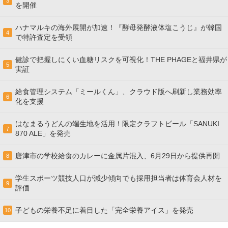
3
を開催
ハナマルキの海外展開が加速！『酵母発酵液体塩こうじ』が韓国
4
で特許査定を受領
健診で把握しにくい血糖リスクを可視化！THE PHAGEと福井県が
5
実証
給食管理システム「ミールくん」、クラウド版へ刷新し業務効率
6
化を支援
はなまるうどんの端生地を活用！限定クラフトビール「SANUKI
7
870 ALE」を発売
唐津市の学校給食のカレーに金属片混入、6月29日から提供再開
8
学生スポーツ競技人口が減少傾向でも採用担当者は体育会人材を
9
評価
子どもの栄養不足に着目した「完全栄養アイス」を発売
10