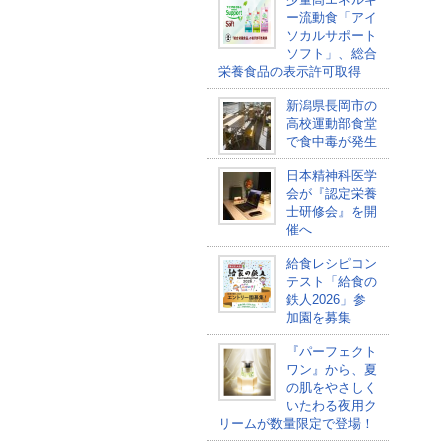
ー流動食「アイ
ソカルサポート
ソフト」、総合
栄養食品の表示許可取得
新潟県長岡市の
高校運動部食堂
で食中毒が発生
日本精神科医学
会が『認定栄養
士研修会』を開
催へ
給食レシピコン
テスト「給食の
鉄人2026」参
加園を募集
『パーフェクト
ワン』から、夏
の肌をやさしく
いたわる夜用ク
リームが数量限定で登場！