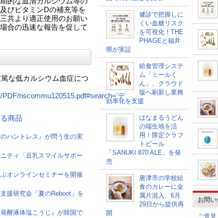
期的な血清カルシウム等の
及びビタミンDの補充等を
健診で把握しに
三共より適正使用のお願い
くい血糖リスク
場合の迅速な報告を促して
を可視化！THE
PHAGEと福井
県が実証
給食管理システ
ム「ミールく
重篤な低カルシウム血症につ
ん」、クラウド
版へ刷新し業務
mmu/PDF/riscommu120515.pdf#search='デ
効率化を支援
はなまるうどん
連する商品
の端生地を活
用！限定クラフ
けのハントレス』が問う生の実
トビール
「SANUKI 870 ALE」を発
ュニティ「豆乳スマイルサポー
売
学ぶオンラインセミナーを開催
唐津市の学校給
食のカレーに金
援研究会「夏のReboot」を
属片混入、6月
お問い
29日から提供再
母発酵液体塩こうじ』が韓国で
開
ご意見