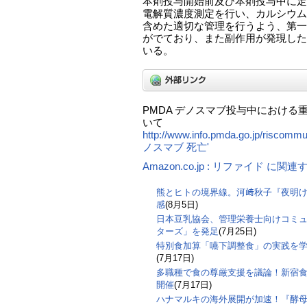
本剤投与開始前及び本剤投与中に定
電解質濃度測定を行い、カルシウム
含めた適切な管理を行うよう、第一
がでており、また副作用が発現した
いる。
PMDA デノスマブ投与中における
いて
http://www.info.pmda.go.jp/risco
ノスマブ 死亡'
Amazon.co.jp : リファイド に関
熊とヒトの境界線。河﨑秋子『夜明
感
(8月5日)
日本豆乳協会、管理栄養士向けコミ
ターズ」を発足
(7月25日)
特別食加算「嚥下調整食」の実践を
(7月17日)
多職種で食の尊厳支援を議論！新宿食支
開催
(7月17日)
ハナマルキの海外展開が加速！『酵