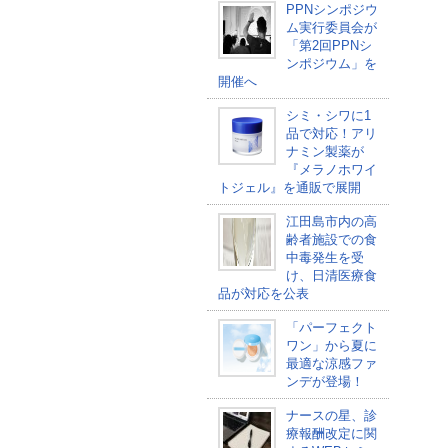
PPNシンポジウ
ム実行委員会が
「第2回PPNシ
ンポジウム」を
開催へ
シミ・シワに1
品で対応！アリ
ナミン製薬が
『メラノホワイ
トジェル』を通販で展開
江田島市内の高
齢者施設での食
中毒発生を受
け、日清医療食
品が対応を公表
「パーフェクト
ワン」から夏に
最適な涼感ファ
ンデが登場！
ナースの星、診
療報酬改定に関