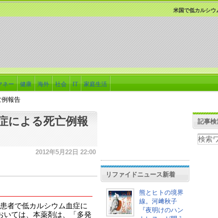
米国で低カルシウ
マネー
健康
海外
社会
IT
家庭生活
亡例報告
症による死亡例報
記事検
2012年5月22日 22:00
リファイドニュース新着
熊とヒトの境界
線。河﨑秋子
患者で低カルシウム血症に
『夜明けのハン
おいては、本薬剤は、「多発