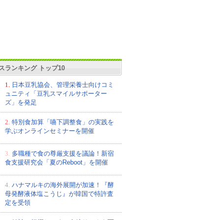
スランキング トップ10
1.
日本豆乳協会、管理栄養士向けコミ
ュニティ「豆乳スマイルサポーター
ズ」を発足
2.
特別食加算「嚥下調整食」の実践を
学ぶオンラインセミナーを開催
3.
多職種で食の尊厳支援を議論！新宿
食支援研究会「夏のReboot」を開催
4.
ハナマルキの海外展開が加速！『酵
母発酵液体塩こうじ』が韓国で特許査
定を受領