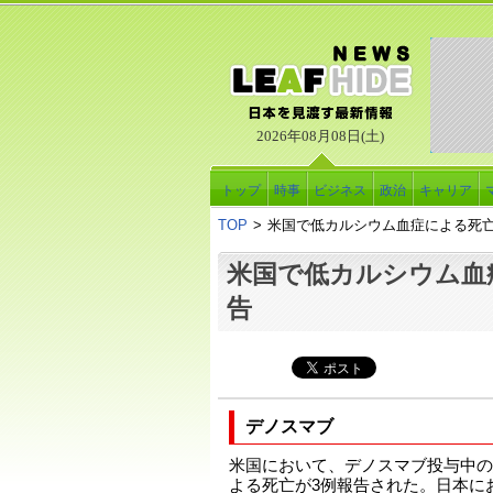
2026年08月08日(土)
トップ
時事
ビジネス
政治
キャリア
TOP
>
米国で低カルシウム血症による死
米国で低カルシウム血
告
デノスマブ
米国において、デノスマブ投与中の
よる死亡が3例報告された。日本に