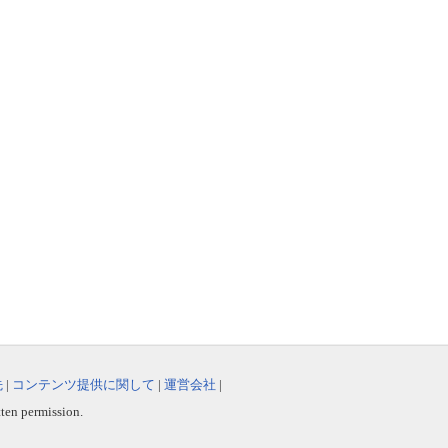
先
|
コンテンツ提供に関して
|
運営会社
|
tten permission.