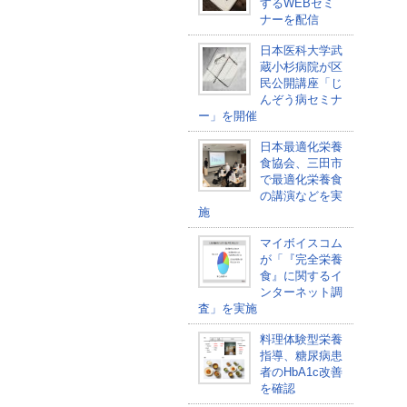
するWEBセミ
ナーを配信
日本医科大学武
蔵小杉病院が区
民公開講座「じ
んぞう病セミナ
ー」を開催
日本最適化栄養
食協会、三田市
で最適化栄養食
の講演などを実
施
マイボイスコム
が「『完全栄養
食』に関するイ
ンターネット調
査」を実施
料理体験型栄養
指導、糖尿病患
者のHbA1c改善
を確認