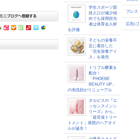
学生スポーツ競
プレス
技人口が減少傾
向でも採用担当
広告に
者は体育会人材
を評価
子どもの栄養不
足に着目した
「完全栄養アイ
ス」を発売
トリプル酵素を
配合！
「PHOEBE
BEAUTY UP」
の泡洗顔がリニューアル
オルビスの『エ
ッセンスインシ
リーズ』から、
「超音波トリー
トメント」発想のヘアオイ
ルが誕生！
少量高エネルギ