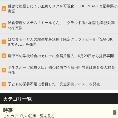
健診で把握しにくい血糖リスクを可視化！THE PHAGEと福井県が
5
実証
給食管理システム「ミールくん」、クラウド版へ刷新し業務効率
6
化を支援
はなまるうどんの端生地を活用！限定クラフトビール「SANUKI
7
870 ALE」を発売
唐津市の学校給食のカレーに金属片混入、6月29日から提供再開
8
学生スポーツ競技人口が減少傾向でも採用担当者は体育会人材を
9
評価
子どもの栄養不足に着目した「完全栄養アイス」を発売
10
カテゴリ一覧
時事
このカテゴリの記事一覧を見る