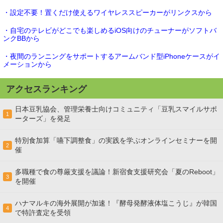
・設定不要！置くだけ使えるワイヤレススピーカーがリンクスから
・自宅のテレビがどこでも楽しめるiOS向けのチューナーがソフトバ
ンクBBから
・夜間のランニングをサポートするアームバンド型iPhoneケースがイ
メーションから
アクセスランキング
日本豆乳協会、管理栄養士向けコミュニティ「豆乳スマイルサポ
1
ーターズ」を発足
特別食加算「嚥下調整食」の実践を学ぶオンラインセミナーを開
2
催
多職種で食の尊厳支援を議論！新宿食支援研究会「夏のReboot」
3
を開催
ハナマルキの海外展開が加速！『酵母発酵液体塩こうじ』が韓国
4
で特許査定を受領