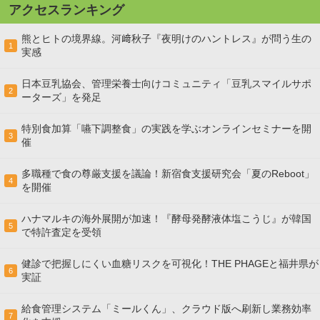
アクセスランキング
熊とヒトの境界線。河﨑秋子『夜明けのハントレス』が問う生の
1
実感
日本豆乳協会、管理栄養士向けコミュニティ「豆乳スマイルサポ
2
ーターズ」を発足
特別食加算「嚥下調整食」の実践を学ぶオンラインセミナーを開
3
催
多職種で食の尊厳支援を議論！新宿食支援研究会「夏のReboot」
4
を開催
ハナマルキの海外展開が加速！『酵母発酵液体塩こうじ』が韓国
5
で特許査定を受領
健診で把握しにくい血糖リスクを可視化！THE PHAGEと福井県が
6
実証
給食管理システム「ミールくん」、クラウド版へ刷新し業務効率
7