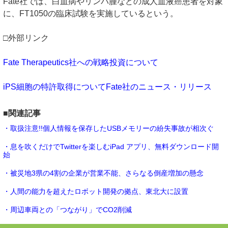
Fate社では、白血病やリンパ腫などの成人血液癌患者を対象
に、FT1050の臨床試験を実施しているという。
□外部リンク
Fate Therapeutics社への戦略投資について
iPS細胞の特許取得についてFate社のニュース・リリース
■関連記事
・取扱注意!!個人情報を保存したUSBメモリーの紛失事故が相次ぐ
・息を吹くだけでTwitterを楽しむiPad アプリ、無料ダウンロード開
始
・被災地3県の4割の企業が営業不能、さらなる倒産増加の懸念
・人間の能力を超えたロボット開発の拠点、東北大に設置
・周辺車両との「つながり」でCO2削減