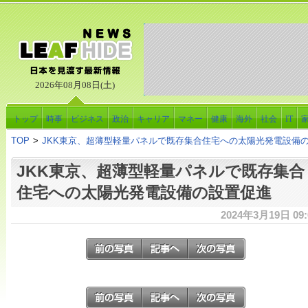
2026年08月08日(土)
トップ
時事
ビジネス
政治
キャリア
マネー
健康
海外
社会
IT
TOP
>
JKK東京、超薄型軽量パネルで既存集合住宅への太陽光発電設備
JKK東京、超薄型軽量パネルで既存集合
住宅への太陽光発電設備の設置促進
2024年3月19日 09: