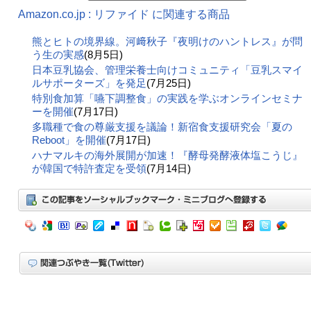
Amazon.co.jp : リファイド に関連する商品
熊とヒトの境界線。河﨑秋子『夜明けのハントレス』が問
う生の実感
(8月5日)
日本豆乳協会、管理栄養士向けコミュニティ「豆乳スマイ
ルサポーターズ」を発足
(7月25日)
特別食加算「嚥下調整食」の実践を学ぶオンラインセミナ
ーを開催
(7月17日)
多職種で食の尊厳支援を議論！新宿食支援研究会「夏の
Reboot」を開催
(7月17日)
ハナマルキの海外展開が加速！『酵母発酵液体塩こうじ』
が韓国で特許査定を受領
(7月14日)