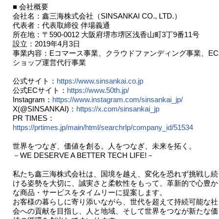
■ 会社概要
会社名：鑫三海株式会社（SINSANKAI CO., LTD.）
代表者：代表取締役 伴場義通
所在地：〒590-0012 大阪府堺市堺区浅香山町3丁9番11号
設立：2019年4月3日
事業内容：Eコマース事業、クラウドファンディング事業、EC
ショップ運営代行事業
公式サイト：
https://www.sinsankai.co.jp
公式ECサイト：
https://www.50th.jp/
Instagram：
https://www.instagram.com/sinsankai_jp/
X(@SINSANKAI)：
https://x.com/sinsankai_jp
PR TIMES：
https://prtimes.jp/main/html/searchrlp/company_id/51534
世界をつなぎ、価値を創る。人をつなぎ、未来を拓く。
－WE DESERVE A BETTER TECH LIFE!－
私たち鑫三海株式会社は、国境を越え、変化を恐れず挑戦し続
ける姿勢を大切に、誠実さと柔軟性をもって、革新的で心豊か
な商品・サービスをタイムリーに提案します。
お客様の暮らしに寄り添いながら、世代を超えて持続可能な社
会への貢献を目指し、人と地域、そして世界をつなが新たな価