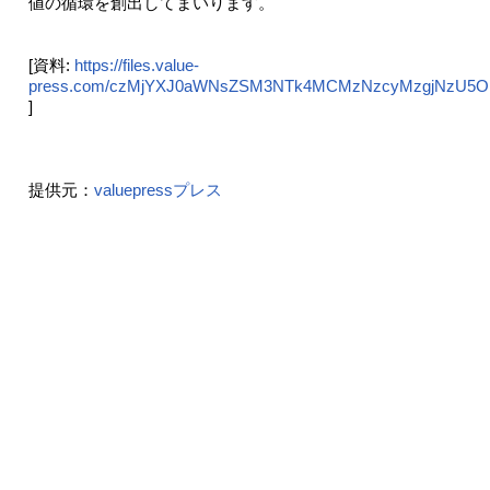
値の循環を創出してまいります。
[資料:
https://files.value-
press.com/czMjYXJ0aWNsZSM3NTk4MCMzNzcyMzgjNzU5OD
]
提供元：
valuepressプレス