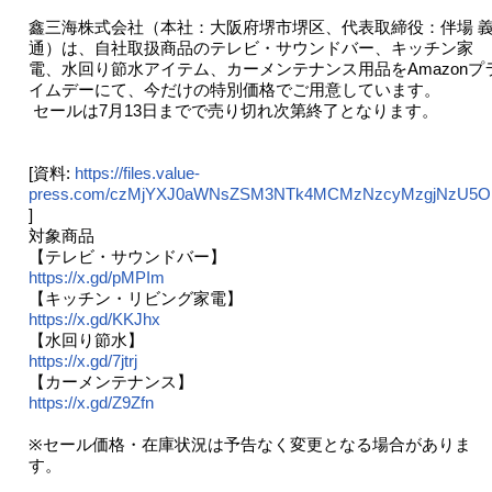
鑫三海株式会社（本社：大阪府堺市堺区、代表取締役：伴場 
通）は、自社取扱商品のテレビ・サウンドバー、キッチン家
電、水回り節水アイテム、カーメンテナンス用品をAmazonプ
イムデーにて、今だけの特別価格でご用意しています。
セールは7月13日までで売り切れ次第終了となります。
[資料:
https://files.value-
press.com/czMjYXJ0aWNsZSM3NTk4MCMzNzcyMzgjNzU5OD
]
対象商品
【テレビ・サウンドバー】
https://x.gd/pMPIm
【キッチン・リビング家電】
https://x.gd/KKJhx
【水回り節水】
https://x.gd/7jtrj
【カーメンテナンス】
https://x.gd/Z9Zfn
※セール価格・在庫状況は予告なく変更となる場合がありま
す。