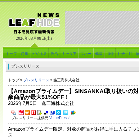
2026年08月08日(土)
トップ
時事
ビジネス
政治
キャリア
マネー
健康
海外
社会
IT
プレスリリース
トップ »
プレスリリース
» 鑫三海株式会社
【Amazonプライムデー】SINSANKAI取り扱いの対
象商品が最大51%OFF！
2026年7月9日 鑫三海株式会社
プレスリリース提供元:
ValuePress!
Amazonプライムデー限定、対象の商品がお得に手に入るチャ
ス