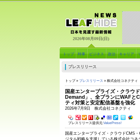
2026年08月09日(日)
トップ
時事
ビジネス
政治
キャリア
プレスリリース
トップ »
プレスリリース
» 株式会社コネクティ
国産エンタープライズ・クラウドCMS「
Demand」、全プランにWAFと
ティ対策と安定配信基盤を強化
2026年7月9日 株式会社コネクティ
プレスリリース提供元:
ValuePress!
国産エンタープライズ・クラウドCMS・
ジタル戦略を支援している株式会社コネ