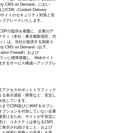
 CMS on Demand」におい
よびCDN（Content Delivery
Webサイトのセキュリティ対策と安
ップグレードいたします。
CDPの提供を基盤に、企業のデ
クティ（本社：東京都新宿区、代
ティ）は、当社が提供する国産エ
 CMS on Demand（以下、
ion Firewall）および
rk）を全プランに標準搭載し、Webサイト
化するサービス構成へアップグレ
正アクセスやボットトラフィック
よる表示遅延・障害など、安定し
在化しています。
までCDN並びにWAFをオプシ
オプションを付加していない企業
接受けるため、サイトが不安定に
受け、コネクティは単なるCMS
て表示され続けること」および
した強固な基盤への見直しを実