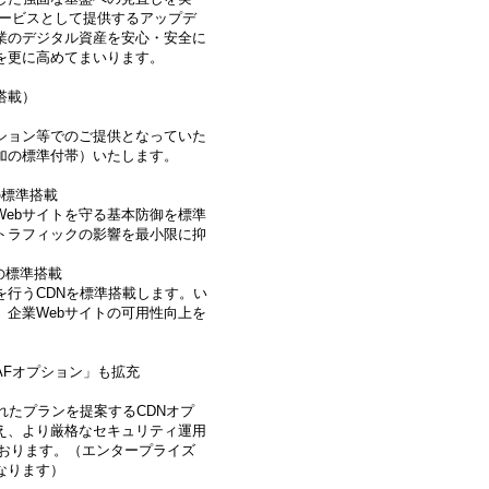
サービスとして提供するアップデ
業のデジタル資産を安心・安全に
を更に高めてまいります。
搭載）
ション等でのご提供となっていた
加の標準付帯）いたします。
l）の標準搭載
Webサイトを守る基本防御を標準
トラフィックの影響を最小限に抑
k）の標準搭載
行うCDNを標準搭載します。い
企業Webサイトの可用性向上を
AFオプション」も拡充
れたプランを提案するCDNオプ
え、より厳格なセキュリティ運用
ております。（エンタープライズ
なります）