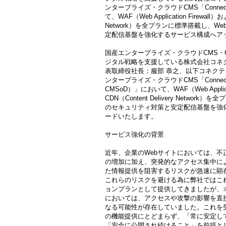
ンタープライズ・クラウドCMS「Connecty
て、WAF（Web Application Firewall）お
Network）を全プランに標準搭載し、
定配信基盤を強化するサービス構成へア
国産エンタープライズ・クラウドCMS・
ジタル戦略を支援している株式会社コネ
表取締役社長：服部 恭之、以下コネク
ンタープライズ・クラウドCMS「Connecty
CMSoD）」において、WAF（Web Applicat
CDN（Content Delivery Netwo
のセキュリティ対策と安定配信基盤を強
ードいたします。
サービス強化の背景
近年、企業のWebサイトにおいては、不
の増加に加え、突発的なアクセス集中に
た情報提供を阻害するリスクが急速に顕
これらのリスクを避ける為に弊社ではこれ
ョンプランとして提供してきましたが、
においては、アクセスや攻撃の影響を直
なる可能性が存在していました。これを
の機能提供にとどまらず、「常に安定し
「安全に公開され続けること」を前提と