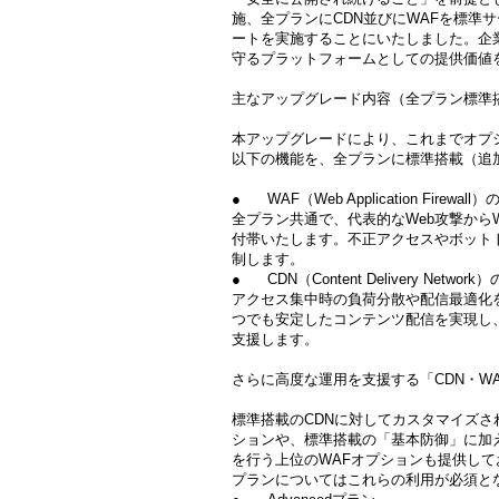
施、全プランにCDN並びにWAFを標準
ートを実施することにいたしました。企
守るプラットフォームとしての提供価値
主なアップグレード内容（全プラン標準
本アップグレードにより、これまでオプ
以下の機能を、全プランに標準搭載（追
● WAF（Web Application Firewal
全プラン共通で、代表的なWeb攻撃から
付帯いたします。不正アクセスやボット
制します。
● CDN（Content Delivery Networ
アクセス集中時の負荷分散や配信最適化を
つでも安定したコンテンツ配信を実現し、
支援します。
さらに高度な運用を支援する「CDN・W
標準搭載のCDNに対してカスタマイズさ
ションや、標準搭載の「基本防御」に加
を行う上位のWAFオプションも提供し
プランについてはこれらの利用が必須と