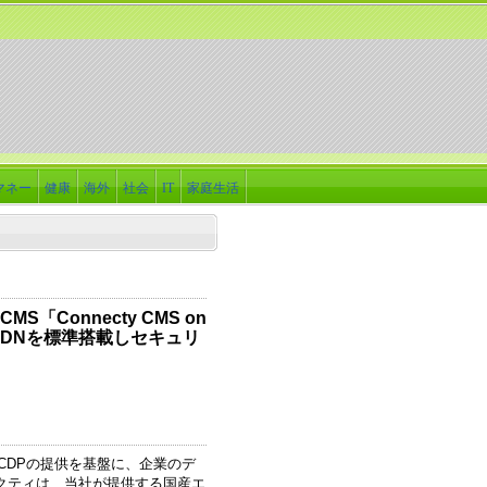
マネー
健康
海外
社会
IT
家庭生活
Connecty CMS on
CDNを標準搭載しセキュリ
CDPの提供を基盤に、企業のデ
クティは、当社が提供する国産エ