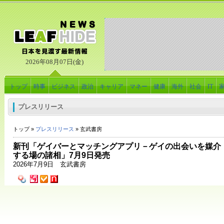
2026年08月07日(金)
トップ
時事
ビジネス
政治
キャリア
マネー
健康
海外
社会
IT
プレスリリース
トップ »
プレスリリース
» 玄武書房
新刊「ゲイバーとマッチングアプリ－ゲイの出会いを媒介
する場の諸相」7月9日発売
2026年7月9日 玄武書房