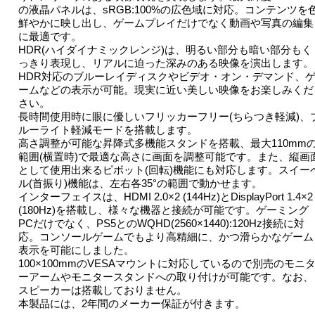
の液晶パネルは、sRGB:100%の広色域に対応。コンテンツを
鮮やかに映し出し、ゲームプレイだけでなく動画や写真の編集
に最適です。
HDR(ハイダイナミックレンジ)は、明るい部分も暗い部分もく
っきり表現し、リアルに迫った深みのある映像を演出します。
HDR対応のブルーレイディスクやビデオ・オン・デマンド、
ームなどの表示が可能。現実に近い美しい映像をお楽しみくだ
さい。
長時間使用時に眼に優しいフリッカーフリー(ちらつき軽減)、
ルーライト軽減モードを搭載します。
高さ調整が可能な昇降式多機能スタンドを搭載、最大110mm
範囲(横置時)で最適な高さに画面を調整可能です。また、縦画
として使用出来るピボット(回転)機能にも対応します。スイー
ル(首振り)機能は、左右各35°の範囲で動かせます。
インターフェイスは、HDMI 2.0×2 (144Hz)とDisplayPort 1.4×2
(180Hz)を搭載し、様々な機器と接続が可能です。ゲーミング
PCだけでなく、PS5とのWQHD(2560×1440):120Hz接続に対
応。コンソールゲームでもより高精細に、かつ滑らかなゲーム
表示を可能にしました。
100×100mmのVESAマウントに対応しているので別売のモニ
ーアームやモニタースタンドへの取り付けが可能です。なお、
スピーカーは搭載しておりません。
本製品には、2年間のメーカー保証が付きます。