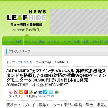
2026年08月10日(月)
トップ
時事
ビジネス
政治
キャリア
マネー
健康
海外
社会
IT
プレスリリース
トップ »
プレスリリース
» 株式会社JAPANNEXT
JAPANNEXTが27インチ VAパネル 昇降式多機能ス
タンドを搭載した180Hz対応の湾曲WQHDゲーミン
グモニターを34,980円で7月9日(木)に発売
2026年7月9日 株式会社JAPANNEXT
プレスリリース提供元:
ValuePress!
液晶ディスプレイ（液晶モニター）製品の開発・製造・販売な