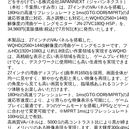
どを手がけている株式会社JAPANNEXT（ジャパンネクスト）
（本社：千葉県いすみ市）は、27インチのVAパネルを搭載し
180Hzの高速リフレッシュレートと1ms(GTG:OD時/MPRT)の
速応答速度に対応、高さ調整にも対応したWQHD(2560×1440)
解像度の湾曲ゲーミングモニター「JN-27VC180Q-HSP」を、
34,980円(直販価格:税込)で7月9日(木)に発売いたします。
本製品は、27インチのVAパネルを搭載した、
WQHD(2560×1440)解像度の湾曲ゲーミングモニターです。フ
ルHD(1920×1080)より約1.8倍広い作業領域を実現するWQHD
は、高精細な表示と広い表示領域を両立し、ゲームプレイ時だ
けでなく、デスクワークに使用時にも高い生産性を実現できま
す。
27インチの湾曲ディスプレイ(曲率:R1650)を採用。画面全体が
均一に見やすく、鮮やかな色彩と美しい映像を再現します。ど
の角度から見ても高い画質を実現し、臨場感あふれるコンテン
ツ体験をお楽しみいただけます。
180Hzの高速リフレッシュレート、1ms(GTG:OD時/MPRT)の
速応答速度により、より滑らかな映像表示を可能にし、ゲーム
プレイに最適です。3つのゲームモードを搭載しFPSなどゲー
に合わせて変更可能です。※MPRT 1msはリフレッシュレート
100Hz以上で有効。
高画質VAパネルは、5000:1の高コントラスト比により黒が締
り、メリハリのある映像表現を実現します。最大輝度300cd/m