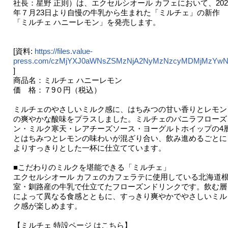
社長：星野 正則）は、エクセルシオール カフェにおいて、202
年７月23日より自慢の牛乳から生まれた「ミルチェ」の新作
「ミルチェ ハニーレモン」を発売します。
[資料:
https://files.value-
press.com/czMjYXJ0aWNsZSMzNjA2NyMzNzcyMDMjMzYwNj
]
商品名：ミルチェ ハニーレモン
価 格：７9０円（税込）
ミルチェのやさしいミルク感に、はちみつの甘い香りとレモン
の爽やかな酸味をプラスしました。ミルチェのバニラフローズ
ン・ミルク寒天・レアチーズソース・ヨーグルトホイップの4
とはちみつとレモンの味わいが混ざり合い、飲み進めるごとに
よりすっきりとした一杯に仕立てています。
■こだわりのミルクを堪能できる「ミルチェ」
エクセルシオール カフェのカフェラテに使用している北海道
室・釧路産の牛乳で仕立てたフローズンドリンクです。飲む層
によって異なる食感とともに、すっきり爽やかでやさしいミル
ク感が楽しめます。
【ミルチェ 特設ページ はこちら】