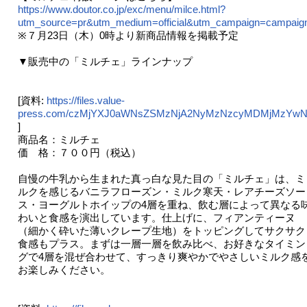
https://www.doutor.co.jp/exc/menu/milce.html?
utm_source=pr&utm_medium=official&utm_campaign=campaig
※７月23日（木）0時より新商品情報を掲載予定
▼販売中の「ミルチェ」ラインナップ
[資料:
https://files.value-
press.com/czMjYXJ0aWNsZSMzNjA2NyMzNzcyMDMjMzYwNj
]
商品名：ミルチェ
価 格：７００円（税込）
自慢の牛乳から生まれた真っ白な見た目の「ミルチェ」は、ミ
ルクを感じるバニラフローズン・ミルク寒天・レアチーズソー
ス・ヨーグルトホイップの4層を重ね、飲む層によって異なる
わいと食感を演出しています。仕上げに、フィアンティーヌ
（細かく砕いた薄いクレープ生地）をトッピングしてサクサク
食感もプラス。まずは一層一層を飲み比べ、お好きなタイミン
グで4層を混ぜ合わせて、すっきり爽やかでやさしいミルク感
お楽しみください。