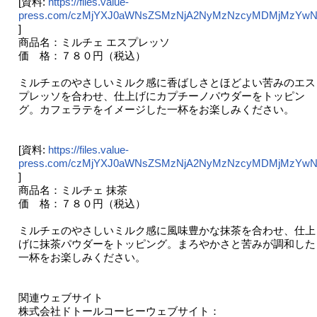
[資料:
https://files.value-
press.com/czMjYXJ0aWNsZSMzNjA2NyMzNzcyMDMjMzYwNj
]
商品名：ミルチェ エスプレッソ
価 格：７８０円（税込）
ミルチェのやさしいミルク感に香ばしさとほどよい苦みのエス
プレッソを合わせ、仕上げにカプチーノパウダーをトッピン
グ。カフェラテをイメージした一杯をお楽しみください。
[資料:
https://files.value-
press.com/czMjYXJ0aWNsZSMzNjA2NyMzNzcyMDMjMzYwNjd
]
商品名：ミルチェ 抹茶
価 格：７８０円（税込）
ミルチェのやさしいミルク感に風味豊かな抹茶を合わせ、仕上
げに抹茶パウダーをトッピング。まろやかさと苦みが調和した
一杯をお楽しみください。
関連ウェブサイト
株式会社ドトールコーヒーウェブサイト：