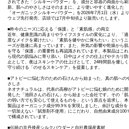
されてきた「シルキーパウダー」を、成分と容器の両面から刷
新。肌へのやさしさはそのままに、より使いやすく進化した
「オーガニックシルキーパウダー」を2026年7月1日（水）よ
ウェブ先行発売、店頭では7月中旬頃より販売いたします。
■昨今のニーズに応える「保護」と「素肌感」の両立
近年、健康意識の高まりやライフスタイルの変化により、「過
度なメイクを避けたい」「素肌を健やかに保ちたい」というニ
ーズが急速に高まっています。また、外気の影響や乾燥から肌
を守る「保護」の重要性も再認識されています。本製品はこれ
ら現代の肌悩みに寄り添い、日中はメイクの仕上げやテカリ防
止として、夜はスキンケアの仕上げとして、24時間肌を優しく
守り続ける「のせるスキンケア」を提案します。
■アトピーに悩む方のための石けんから始まった、真の肌への
さしさ
ネオナチュラルは、代表の高柳がアトピーに悩む娘のために開
発した「池田さんの石けん」から始まった会社です。その「肌
の弱い方でも安心して使えるものを」という原点を追求し、本
製品はオーガニック成分99.9％を実現しました。余計な成分を
一切加えない「賦形剤不使用」にこだわり、自然由来成分100
で構成されています。
■伝統の京丹後産シルクパウダーと自社農場産素材