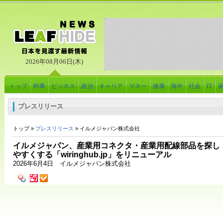
2026年08月06日(木)
トップ
時事
ビジネス
政治
キャリア
マネー
健康
海外
社会
IT
プレスリリース
トップ »
プレスリリース
» イルメジャパン株式会社
イルメジャパン、産業用コネクタ・産業用配線部品を探し
やすくする「wiringhub.jp」をリニューアル
2026年6月4日 イルメジャパン株式会社