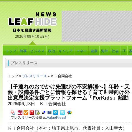
2026年08月10日(月)
トップ
時事
ビジネス
政治
キャリア
マネー
健康
海外
社会
IT
プレスリリース
トップ »
プレスリリース
» Ｋｉ合同会社
【子連れのおでかけ先選びの不安解消へ】年齢・天
候・設備条件ごとに情報を探せる子育て世帯向け外
出意思決定支援プラットフォーム「ForKids」始動
2026年6月3日 Ｋｉ合同会社
プレスリリース提供元:
ValuePress!
Ｋｉ合同会社（本社：埼玉県上尾市、代表社員：入山幸大）