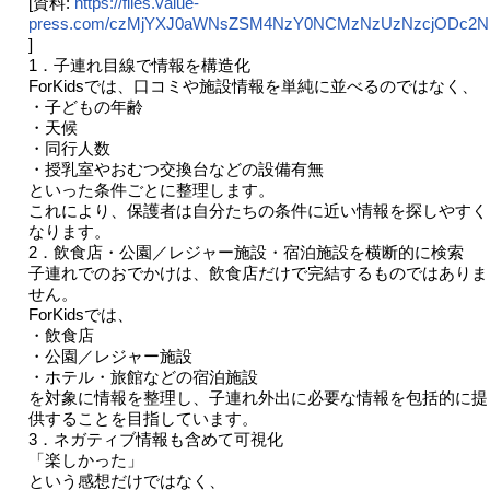
[資料:
https://files.value-
press.com/czMjYXJ0aWNsZSM4NzY0NCMzNzUzNzcjODc2N
]
1．子連れ目線で情報を構造化
ForKidsでは、口コミや施設情報を単純に並べるのではなく、
・子どもの年齢
・天候
・同行人数
・授乳室やおむつ交換台などの設備有無
といった条件ごとに整理します。
これにより、保護者は自分たちの条件に近い情報を探しやすく
なります。
2．飲食店・公園／レジャー施設・宿泊施設を横断的に検索
子連れでのおでかけは、飲食店だけで完結するものではありま
せん。
ForKidsでは、
・飲食店
・公園／レジャー施設
・ホテル・旅館などの宿泊施設
を対象に情報を整理し、子連れ外出に必要な情報を包括的に提
供することを目指しています。
3．ネガティブ情報も含めて可視化
「楽しかった」
という感想だけではなく、