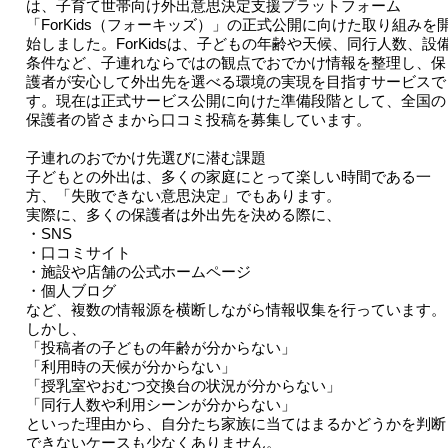
は、子育て世帯向け外出意思決定支援プラットフォーム
「ForKids（フォーキッズ）」の正式公開に向けた取り組みを
始しました。ForKidsは、子どもの年齢や天候、同行人数、設
条件など、子連れならではの観点でおでかけ情報を整理し、保
護者が安心して外出先を選べる環境の実現を目指すサービスで
す。現在は正式サービス公開に向けた準備段階として、全国の
保護者の皆さまから口コミ投稿を募集しています。
子連れのおでかけ先選びに潜む課題
子どもとの外出は、多くの家庭にとって楽しい時間である一
方、「失敗できない意思決定」でもあります。
実際に、多くの保護者は外出先を決める際に、
・SNS
・口コミサイト
・施設や店舗の公式ホームページ
・個人ブログ
など、複数の情報源を横断しながら情報収集を行っています。
しかし、
「投稿者の子どもの年齢が分からない」
「利用時の天候が分からない」
「授乳室やおむつ交換台の状況が分からない」
「同行人数や利用シーンが分からない」
といった理由から、自分たち家族に当てはまるかどうかを判断
できないケースも少なくありません。