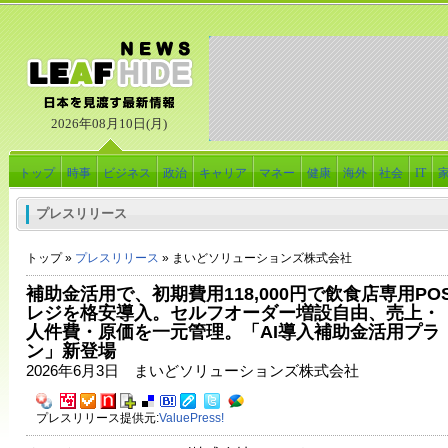
2026年08月10日(月)
トップ
時事
ビジネス
政治
キャリア
マネー
健康
海外
社会
IT
プレスリリース
トップ »
プレスリリース
» まいどソリューションズ株式会社
補助金活用で、初期費用118,000円で飲食店専用PO
レジを格安導入。セルフオーダー増設自由、売上・
人件費・原価を一元管理。「AI導入補助金活用プラ
ン」新登場
2026年6月3日 まいどソリューションズ株式会社
プレスリリース提供元:
ValuePress!