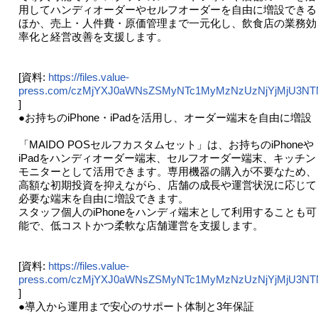
用してハンディオーダーやセルフオーダーを自由に増設できる
ほか、売上・人件費・原価管理まで一元化し、飲食店の業務効
率化と経営改善を支援します。
[資料:
https://files.value-
press.com/czMjYXJ0aWNsZSMyNTc1MyMzNzUzNjYjMjU3NTN
]
●お持ちのiPhone・iPadを活用し、オーダー端末を自由に増設
「MAIDO POSセルフカスタムセット」は、お持ちのiPhoneや
iPadをハンディオーダー端末、セルフオーダー端末、キッチン
モニターとして活用できます。専用機器の購入が不要なため、
高額な初期投資を抑えながら、店舗の成長や運営状況に応じて
必要な端末を自由に増設できます。
スタッフ個人のiPhoneをハンディ端末として利用することも可
能で、低コストかつ柔軟な店舗運営を支援します。
[資料:
https://files.value-
press.com/czMjYXJ0aWNsZSMyNTc1MyMzNzUzNjYjMjU3N
]
●導入から運用まで安心のサポート体制と3年保証