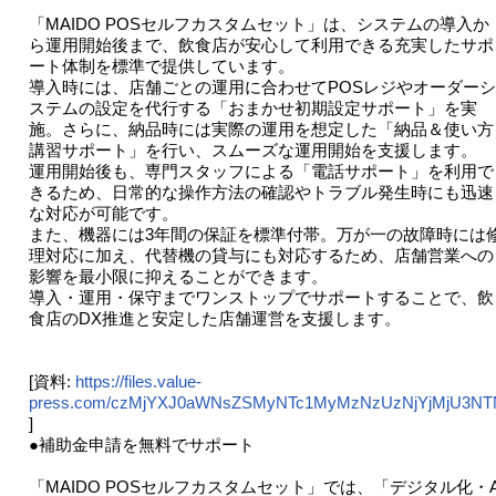
「MAIDO POSセルフカスタムセット」は、システムの導入か
ら運用開始後まで、飲食店が安心して利用できる充実したサポ
ート体制を標準で提供しています。
導入時には、店舗ごとの運用に合わせてPOSレジやオーダーシ
ステムの設定を代行する「おまかせ初期設定サポート」を実
施。さらに、納品時には実際の運用を想定した「納品＆使い方
講習サポート」を行い、スムーズな運用開始を支援します。
運用開始後も、専門スタッフによる「電話サポート」を利用で
きるため、日常的な操作方法の確認やトラブル発生時にも迅速
な対応が可能です。
また、機器には3年間の保証を標準付帯。万が一の故障時には
理対応に加え、代替機の貸与にも対応するため、店舗営業への
影響を最小限に抑えることができます。
導入・運用・保守までワンストップでサポートすることで、飲
食店のDX推進と安定した店舗運営を支援します。
[資料:
https://files.value-
press.com/czMjYXJ0aWNsZSMyNTc1MyMzNzUzNjYjMjU3NT
]
●補助金申請を無料でサポート
「MAIDO POSセルフカスタムセット」では、「デジタル化・A