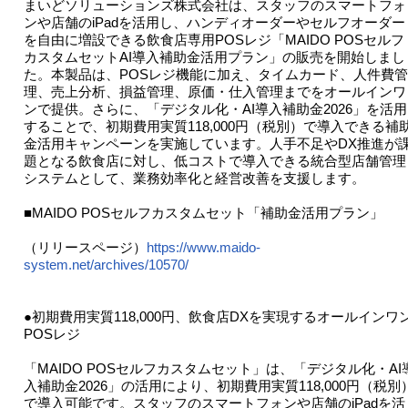
まいどソリューションズ株式会社は、スタッフのスマートフォ
ンや店舗のiPadを活用し、ハンディオーダーやセルフオーダー
を自由に増設できる飲食店専用POSレジ「MAIDO POSセルフ
カスタムセットAI導入補助金活用プラン」の販売を開始しまし
た。本製品は、POSレジ機能に加え、タイムカード、人件費管
理、売上分析、損益管理、原価・仕入管理までをオールインワ
ンで提供。さらに、「デジタル化・AI導入補助金2026」を活用
することで、初期費用実質118,000円（税別）で導入できる補
金活用キャンペーンを実施しています。人手不足やDX推進が
題となる飲食店に対し、低コストで導入できる統合型店舗管理
システムとして、業務効率化と経営改善を支援します。
■MAIDO POSセルフカスタムセット「補助金活用プラン」
（リリースページ）
https://www.maido-
system.net/archives/10570/
●初期費用実質118,000円、飲食店DXを実現するオールインワ
POSレジ
「MAIDO POSセルフカスタムセット」は、「デジタル化・AI
入補助金2026」の活用により、初期費用実質118,000円（税別
で導入可能です。スタッフのスマートフォンや店舗のiPadを活