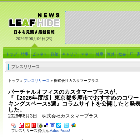
2026年08月06日(木)
トップ
時事
ビジネス
政治
キャリア
マネー
健康
海外
社会
IT
プレスリリース
トップ »
プレスリリース
» 株式会社カスタマープラス
バーチャルオフィスのカスタマープラスが、
『【2026年度版】東京都多摩市でおすすめのコワー
キングスペース5選』コラムサイトを公開したと発
した。
2026年6月3日 株式会社カスタマープラス
プレスリリース提供元:
ValuePress!