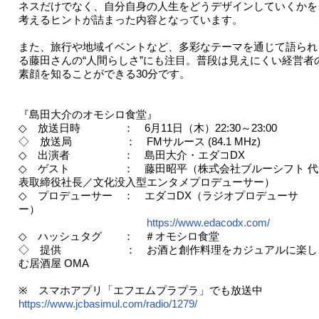
ネスだけでなく、自分自身の人生をどうデザインしていくかを
考えるヒントが詰まった内容となっています。
また、旅行や地域イベントなど、多彩なテーマを通じて語られ
る藤田さんの“人間らしさ”にも注目。普段は見えにくい経営者
素顔を知ることができる30分です。
『島田大介のオモシロ食堂』
◇ 放送日時 ： 6月11日（木）22:30～23:00
◇ 放送局 ： FMサルース (84.1 MHz)
◇ 出演者 ： 島田大介・エダコDX
◇ ゲスト ： 藤田昭平（株式会社ブルーシフト 代
表取締役社長／文化没入型エンタメプロデューサー）
◇ プロデューサー ： エダコDX（ラジオプロデューサ
ー）
https://www.edacodx.com/
◇ ハッシュタグ ： ＃オモシロ食堂
◇ 提供 ： お酒と創作料理をカジュアルに楽し
む居酒屋 OMA
※ スマホアプリ「エフエムプラプラ」でも放送中
https://www.jcbasimul.com/radio/1279/