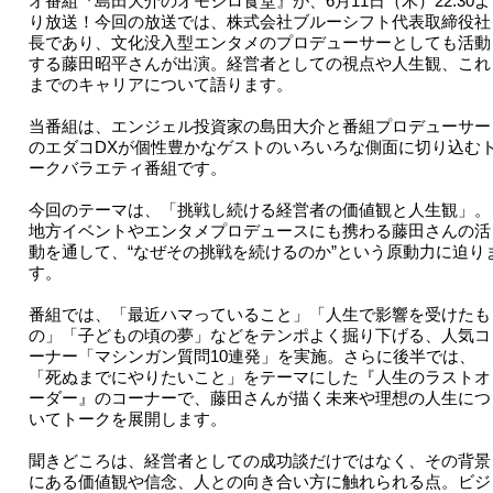
オ番組『島田大介のオモシロ食堂』が、6月11日（木）22:30よ
り放送！今回の放送では、株式会社ブルーシフト代表取締役社
長であり、文化没入型エンタメのプロデューサーとしても活動
する藤田昭平さんが出演。経営者としての視点や人生観、これ
までのキャリアについて語ります。
当番組は、エンジェル投資家の島田大介と番組プロデューサー
のエダコDXが個性豊かなゲストのいろいろな側面に切り込む
ークバラエティ番組です。
今回のテーマは、「挑戦し続ける経営者の価値観と人生観」。
地方イベントやエンタメプロデュースにも携わる藤田さんの活
動を通して、“なぜその挑戦を続けるのか”という原動力に迫り
す。
番組では、「最近ハマっていること」「人生で影響を受けたも
の」「子どもの頃の夢」などをテンポよく掘り下げる、人気コ
ーナー「マシンガン質問10連発」を実施。さらに後半では、
「死ぬまでにやりたいこと」をテーマにした『人生のラストオ
ーダー』のコーナーで、藤田さんが描く未来や理想の人生につ
いてトークを展開します。
聞きどころは、経営者としての成功談だけではなく、その背景
にある価値観や信念、人との向き合い方に触れられる点。ビジ