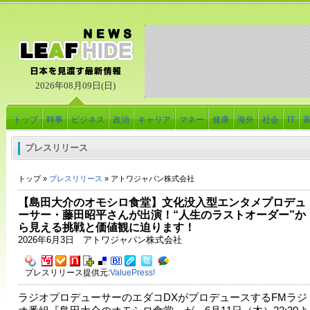
2026年08月09日(日)
トップ
時事
ビジネス
政治
キャリア
マネー
健康
海外
社会
IT
プレスリリース
トップ »
プレスリリース
» アトワジャパン株式会社
【島田大介のオモシロ食堂】文化没入型エンタメプロデュ
ーサー・藤田昭平さんが出演！“人生のラストオーダー”か
ら見える挑戦と価値観に迫ります！
2026年6月3日 アトワジャパン株式会社
プレスリリース提供元:
ValuePress!
ラジオプロデューサーのエダコDXがプロデュースするFMラジ