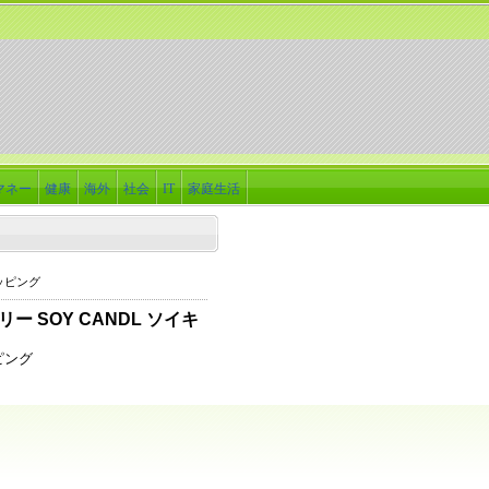
マネー
健康
海外
社会
IT
家庭生活
ッピング
リー SOY CANDL ソイキ
ピング