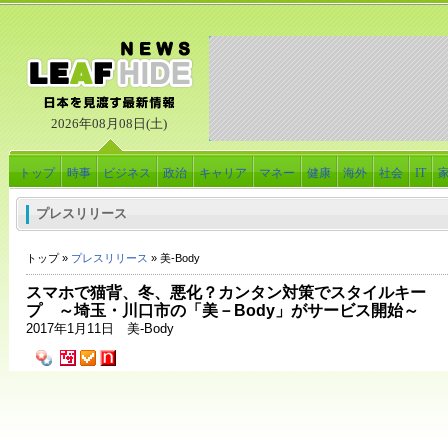
2026年08月08日(土)
トップ
時事
ビジネス
政治
キャリア
マネー
健康
海外
社会
IT
プレスリリース
トップ »
プレスリリース
» 美-Body
スマホで猫背、冬、悪化？カンタン対策でスタイルキー
プ ～埼玉・川口市の「美－Body」がサービス開始～
2017年1月11日 美-Body