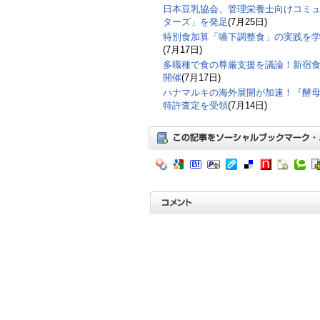
日本豆乳協会、管理栄養士向けコミ
ターズ」を発足
(7月25日)
特別食加算「嚥下調整食」の実践を
(7月17日)
多職種で食の尊厳支援を議論！新宿食支
開催
(7月17日)
ハナマルキの海外展開が加速！『酵
特許査定を受領
(7月14日)