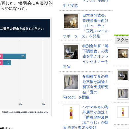
トレス』が問う
に発表した。短期的にも長期的
生の実感
らかになった。
日本豆乳協会、
管理栄養士向け
コミュニティ
「豆乳スマイル
サポーターズ」を発足
アクセ
特別食加算「嚥
下調整食」の実
践を学ぶオンラ
インセミナーを
開催
多職種で食の尊
厳支援を議論！
新宿食支援研究
会「夏の
Reboot」を開催
ハナマルキの海
外展開が加速！
『酵母発酵液体
塩こうじ』が韓
国で特許査定を受領