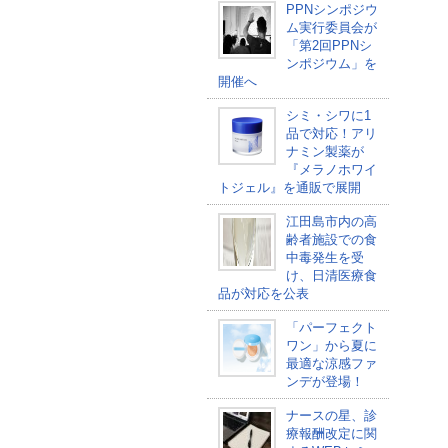
PPNシンポジウ
ム実行委員会が
「第2回PPNシ
ンポジウム」を
開催へ
シミ・シワに1
品で対応！アリ
ナミン製薬が
『メラノホワイ
トジェル』を通販で展開
江田島市内の高
齢者施設での食
中毒発生を受
け、日清医療食
品が対応を公表
「パーフェクト
ワン」から夏に
最適な涼感ファ
ンデが登場！
ナースの星、診
療報酬改定に関