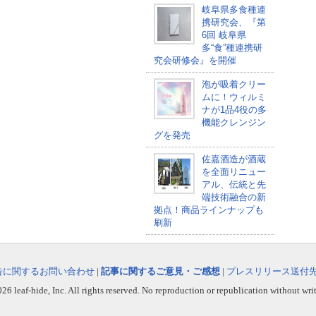
岐阜県多食種連
携研究会、『第
6回 岐阜県
多“食”種連携研
究会研修会』を開催
泡が吸着クリー
ムに！ウィルミ
ナが1品4役の多
機能クレンジン
グを発売
佐嘉酒造が酒蔵
を全面リニュー
アル、伝統と先
端技術融合の新
拠点！商品ラインナップも
刷新
告に関するお問い合わせ
|
記事に関するご意見・ご感想
|
プレスリリース送付
6 leaf-hide, Inc. All rights reserved. No reproduction or republication without wri