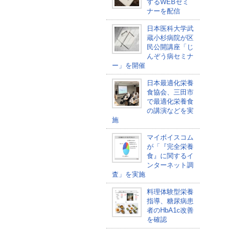
するWEBセミ
ナーを配信
日本医科大学武
蔵小杉病院が区
民公開講座「じ
んぞう病セミナ
ー」を開催
日本最適化栄養
食協会、三田市
で最適化栄養食
の講演などを実
施
マイボイスコム
が「『完全栄養
食』に関するイ
ンターネット調
査」を実施
料理体験型栄養
指導、糖尿病患
者のHbA1c改善
を確認