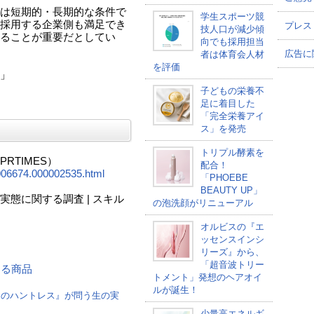
は短期的・長期的な条件で
学生スポーツ競
採用する企業側も満足でき
プレス
技人口が減少傾
ることが重要だとしてい
向でも採用担当
広告に
者は体育会人材
を評価
」
子どもの栄養不
足に着目した
「完全栄養アイ
ス」を発売
トリプル酵素を
RTIMES）
配合！
00006674.000002535.html
「PHOEBE
BEAUTY UP」
態に関する調査 | スキル
の泡洗顔がリニューアル
オルビスの『エ
ッセンスインシ
リーズ』から、
「超音波トリー
連する商品
トメント」発想のヘアオイ
ルが誕生！
けのハントレス』が問う生の実
少量高エネルギ