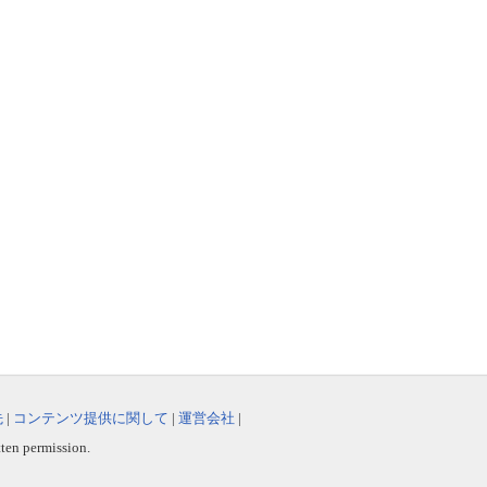
先
|
コンテンツ提供に関して
|
運営会社
|
tten permission.