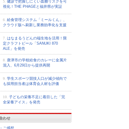
5.
健診で把握しにくい血糖リスクを可
視化！THE PHAGEと福井県が実証
6.
給食管理システム「ミールくん」、
クラウド版へ刷新し業務効率化を支援
7.
はなまるうどんの端生地を活用！限
定クラフトビール「SANUKI 870
ALE」を発売
8.
唐津市の学校給食のカレーに金属片
混入、6月29日から提供再開
9.
学生スポーツ競技人口が減少傾向で
も採用担当者は体育会人材を評価
10.
子どもの栄養不足に着目した「完
全栄養アイス」を発売
合わせ
・ご感想