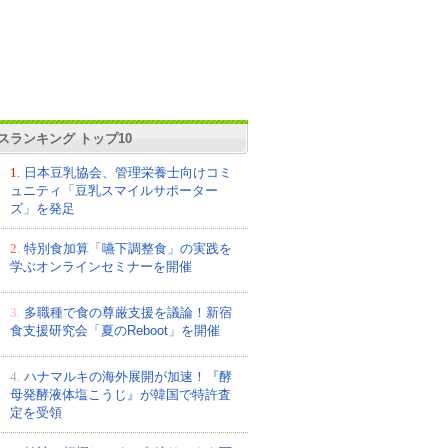
スランキング トップ10
1.
日本豆乳協会、管理栄養士向けコミ
ュニティ「豆乳スマイルサポーター
ズ」を発足
2.
特別食加算「嚥下調整食」の実践を
学ぶオンラインセミナーを開催
3.
多職種で食の尊厳支援を議論！新宿
食支援研究会「夏のReboot」を開催
4.
ハナマルキの海外展開が加速！『酵
母発酵液体塩こうじ』が韓国で特許査
定を受領