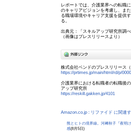
レポートでは、介護業界への転職に
のキャリアビジョンを考慮し、また
る職場環境やキャリア支援を提供す
る。
出典元：「スキルアップ研究所調べ
（画像はプレスリリースより）
株式会社ベンドのプレスリリース（P
https://prtimes.jp/main/html/rd/p/0
介護業界における転職者の転職後の実
アップ研究所
https://reskill.gakken.jp/4101
Amazon.co.jp : リファイド に関
熊とヒトの境界線。河﨑秋子『夜明
感
(8月5日)