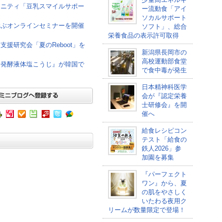
ュニティ「豆乳スマイルサポー
ー流動食「アイ
ソカルサポート
学ぶオンラインセミナーを開催
ソフト」、総合
栄養食品の表示許可取得
援研究会「夏のReboot」を
新潟県長岡市の
高校運動部食堂
母発酵液体塩こうじ』が韓国で
で食中毒が発生
日本精神科医学
会が『認定栄養
士研修会』を開
催へ
給食レシピコン
テスト「給食の
鉄人2026」参
加園を募集
『パーフェクト
ワン』から、夏
の肌をやさしく
いたわる夜用ク
リームが数量限定で登場！