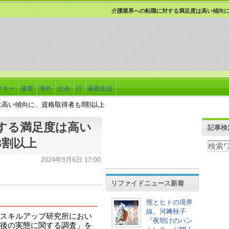
介護業界への転職に対する満足度は高い傾向に
マネー
健康
海外
社会
IT
家庭生活
高い傾向に、資格取得者も8割以上
する満足度は高い
記事検
8割以上
2024年9月6日 17:00
リファイドニュース新着
熊とヒトの境界
線。河﨑秋子
スキルアップ研究所におい
『夜明けのハン
後の実態に関する調査」を