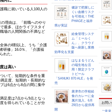
傾向に
健診で把握しに
護職に就いている人100人の
くい血糖リスク
を可視化！THE
PHAGEと福井
目の理由は、「前職へのやり
県が実証
答で最多、ほかライフスタイ
職場の人間関係の不満など
給食管理システ
ム「ミールく
ん」、クラウド
全体の8割以上、うち「介護
版へ刷新し業務
者研修」16.0％、「介護福
効率化を支援
げられた。
はなまるうどん
の端生地を活
度は高い
用！限定クラフ
トビール
ついて、短期的な条件を重
「SANUKI 870 ALE」を発
の満足度、短期的・長期的な
売
プは6点から8点の間に集中
唐津市の学校給
食のカレーに金
満足度は7点から9点となっ
属片混入、6月
お問い
度を得られていることが分
29日から提供再
開
ご意見